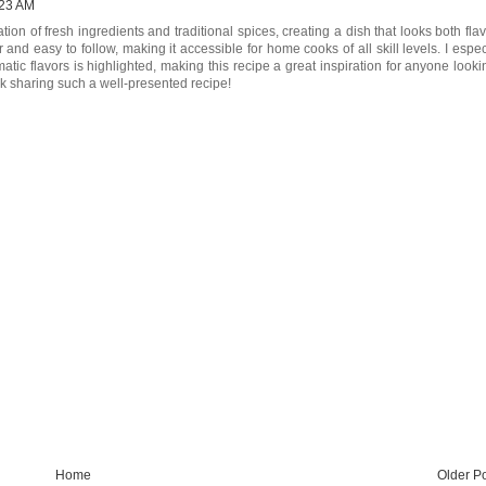
:23 AM
n of fresh ingredients and traditional spices, creating a dish that looks both flav
 and easy to follow, making it accessible for home cooks of all skill levels. I espec
tic flavors is highlighted, making this recipe a great inspiration for anyone looki
rk sharing such a well-presented recipe!
Home
Older P