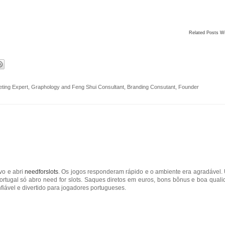
Related Posts W
ting Expert, Graphology and Feng Shui Consultant, Branding Consutant, Founder
vo e abri
needforslots
. Os jogos responderam rápido e o ambiente era agradável
tugal só abro need for slots. Saques diretos em euros, bons bônus e boa qual
ável e divertido para jogadores portugueses.