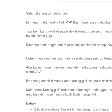
Selamat siang teman-teman,
Ini menu maksi Yodha tadi 💕💕 Biar nggak bosen, dibakar
Tadi beli ikan bawal di pasar dekat rumah, dan aku masak
favorit Yodha juga.
Rasanya enak seger, ada rasa asam, manis dan sedep. Kal
Untuk masakan ikan gini, ikannya pilih yang seger ya teman
Aku kalau masak ikan memang lebih suka yang fresh, setel
alami 💕💕
Ikan yang cocok dimasak acar kuning gini, antara lain: b
Kalau Acar Kuning gini Yodha suka kuahnya, jadi nggak aku
mau bisa di masak hingga kuah lebih mengental.
Bahan :
2 buah ikan bawal tawar ( lumuri dengan 1 sdk garam