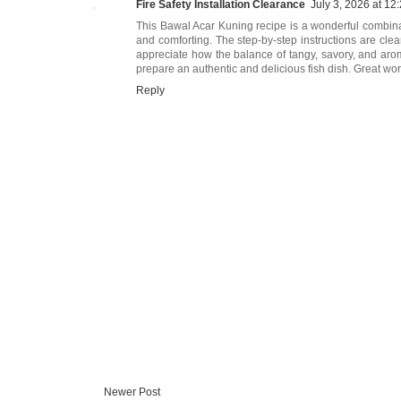
Fire Safety Installation Clearance
July 3, 2026 at 12
This Bawal Acar Kuning recipe is a wonderful combinatio
and comforting. The step-by-step instructions are clear
appreciate how the balance of tangy, savory, and aroma
prepare an authentic and delicious fish dish. Great wo
Reply
Newer Post