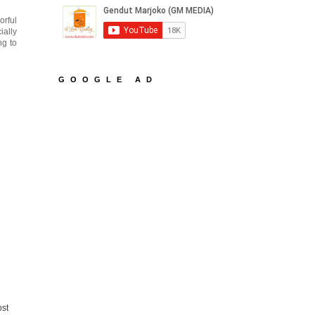
orful
ially
ng to
GOOGLE AD
ost