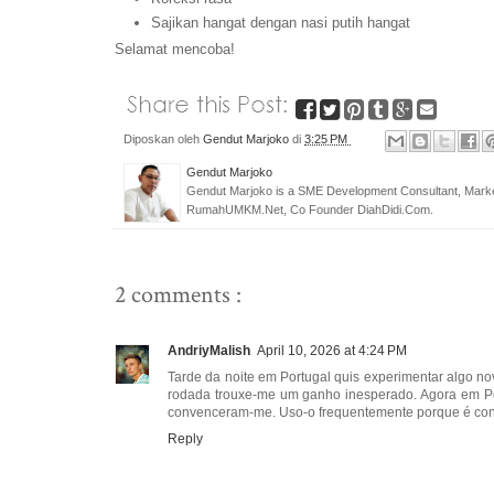
Sajikan hangat dengan nasi putih hangat
Selamat mencoba!
Diposkan oleh
Gendut Marjoko
di
3:25 PM
Gendut Marjoko
Gendut Marjoko is a SME Development Consultant, Marke
RumahUMKM.Net, Co Founder DiahDidi.Com.
2 comments :
AndriyMalish
April 10, 2026 at 4:24 PM
Tarde da noite em Portugal quis experimentar algo no
rodada trouxe-me um ganho inesperado. Agora em Por
convenceram-me. Uso-o frequentemente porque é confi
Reply