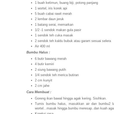
1 buah ketimun, buang biji, potong panjang
1 wortel, iris korek api
5 buah cabai rawit merah
2 lembar daun jeruk
1 batang serai, memarkan
1/2 -1 sendok makan gula pasir
1 sendok teh cuka masak
2 sendok teh kaldu bubuk atau garam sesuai selera
Air 400 ml
Bumbu Halus :
6 butir bawang merah
4 butir kemiri
2 siung bawang putih
1/4 sendok teh merica butiran
2 cm kunyit
2 cm jahe
Cara Membuat :
Goreng ikan bawal hingga agak kering. Sisihkan.
Tumis bumbu halus, masukkan air dan bumbu2 la
wortel...masak hingga bumbu meresap..dan kuah ag
Koreksi rasa