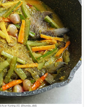
l Acar Kuning (IG @bunda_didi)