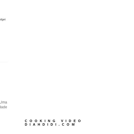
idget
. Uma
idade
COOKING VIDEO
DIAHDIDI.COM