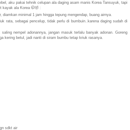
tebel, aku pakai tehnik celupan ala daging asam manis Korea Tansuyuk, tapi
 kayak ala Korea 🤭🤣 :
r, diamkan minimal 1 jam hingga tepung mengendap, buang airnya.
k rata, sebagai pencelup, tidak perlu di bumbuin..karena daging sudah di
 saling nempel adonannya, jangan masuk terlalu banyak adonan. Goreng
ga kering betul, jadi nanti di siram bumbu tetap kriuk rasanya.
n sdkt air