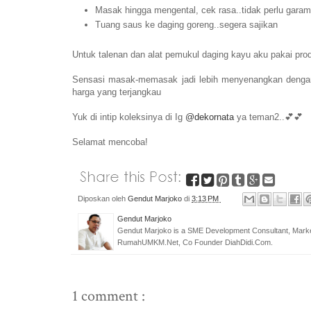
Masak hingga mengental, cek rasa..tidak perlu garam 
Tuang saus ke daging goreng..segera sajikan
Untuk talenan dan alat pemukul daging kayu aku pakai pro
Sensasi masak-memasak jadi lebih menyenangkan dengan 
harga yang terjangkau
Yuk di intip koleksinya di Ig
@dekornata
ya teman2..💕💕
Selamat mencoba!
Diposkan oleh
Gendut Marjoko
di
3:13 PM
Gendut Marjoko
Gendut Marjoko is a SME Development Consultant, Marke
RumahUMKM.Net, Co Founder DiahDidi.Com.
1 comment :