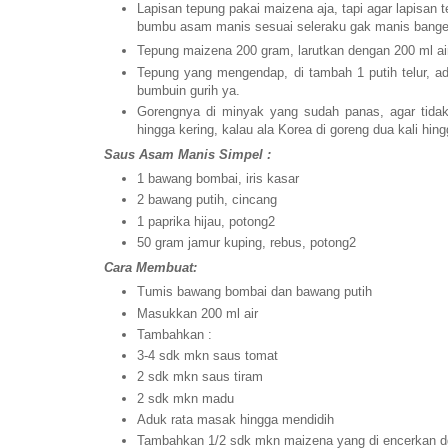
Lapisan tepung pakai maizena aja, tapi agar lapisan 
bumbu asam manis sesuai seleraku gak manis banget
Tepung maizena 200 gram, larutkan dengan 200 ml ai
Tepung yang mengendap, di tambah 1 putih telur, adu
bumbuin gurih ya.
Gorengnya di minyak yang sudah panas, agar tidak
hingga kering, kalau ala Korea di goreng dua kali hing
Saus Asam Manis Simpel :
1 bawang bombai, iris kasar
2 bawang putih, cincang
1 paprika hijau, potong2
50 gram jamur kuping, rebus, potong2
Cara Membuat:
Tumis bawang bombai dan bawang putih
Masukkan 200 ml air
Tambahkan :
3-4 sdk mkn saus tomat
2 sdk mkn saus tiram
2 sdk mkn madu
Aduk rata masak hingga mendidih
Tambahkan 1/2 sdk mkn maizena yang di encerkan dg