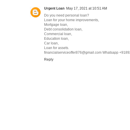
Urgent Loan
May 17, 2021 at 10:51 AM
Do you need personal loan?
Loan for your home improvements,
Mortgage loan,
Debt consolidation loan,
Commercial loan,
Education loan,
Car loan,
Loan for assets.
financialserviceoffer876@gmail.com Whatsapp +918
Reply