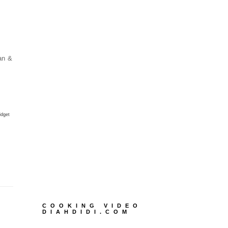
an &
idget
COOKING VIDEO
DIAHDIDI.COM