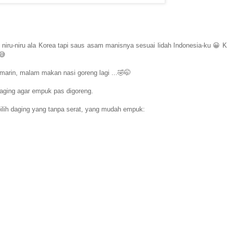
iru-niru ala Korea tapi saus asam manisnya sesuai lidah Indonesia-ku 😀 K
😅
arin, malam makan nasi goreng lagi ...🤣🤭
l daging agar empuk pas digoreng.
pilih daging yang tanpa serat, yang mudah empuk: