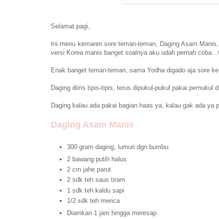
Selamat pagi,
Ini menu kemaren sore teman-teman, Daging Asam Manis, n
versi Korea manis banget soalnya aku udah pernah coba...
Enak banget teman-teman, sama Yodha digado aja sore kem
Daging diiris tipis-tipis, terus dipukul-pukul pakai pemuku
Daging kalau ada pakai bagian haas ya, kalau gak ada ya 
Daging Asam Manis
300 gram daging, lumuri dgn bumbu:
2 bawang putih halus
2 cm jahe parut
2 sdk teh saus tiram
1 sdk teh kaldu sapi
1/2 sdk teh merica
Diamkan 1 jam hingga meresap.