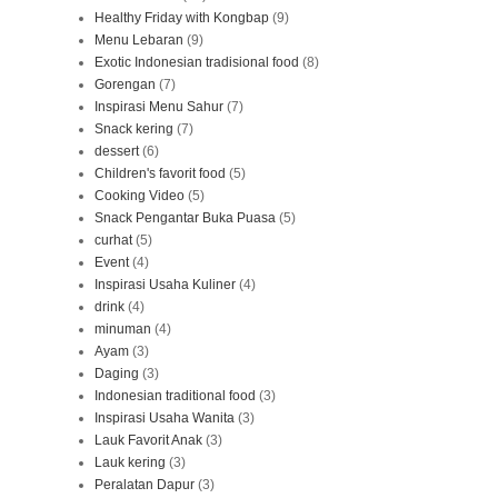
Healthy Friday with Kongbap
(9)
Menu Lebaran
(9)
Exotic Indonesian tradisional food
(8)
Gorengan
(7)
Inspirasi Menu Sahur
(7)
Snack kering
(7)
dessert
(6)
Children's favorit food
(5)
Cooking Video
(5)
Snack Pengantar Buka Puasa
(5)
curhat
(5)
Event
(4)
Inspirasi Usaha Kuliner
(4)
drink
(4)
minuman
(4)
Ayam
(3)
Daging
(3)
Indonesian traditional food
(3)
Inspirasi Usaha Wanita
(3)
Lauk Favorit Anak
(3)
Lauk kering
(3)
Peralatan Dapur
(3)