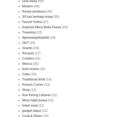
Give Away
(49)
Modern
(48)
Resep pembaca
(45)
30 hari berbagi resep
(30)
Favorit Yodha
(27)
Inspirasi Menu Buka Puasa
(24)
Traveling
(22)
#giveawaydiahdidi
(19)
OOT
(19)
Snacks
(19)
Recepis
(17)
Cookies
(16)
Manca
(16)
food review
(16)
Cake
(14)
Traditional drink
(14)
Korean Corner
(13)
Shop
(12)
Kue Kering Lebaran
(11)
Menu takjil puasa
(11)
bekal anak
(11)
gadget dapur
(11)
Cook & Share
(10)