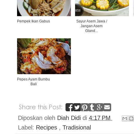
Pempek Ikan Gabus
Sayur Asem Jawa /
Jangan Asem
Gland...
Pepes Ayam Bumbu
Bali
Diposkan oleh
Diah Didi
di
4:17 PM
Label:
Recipes
,
Tradisional