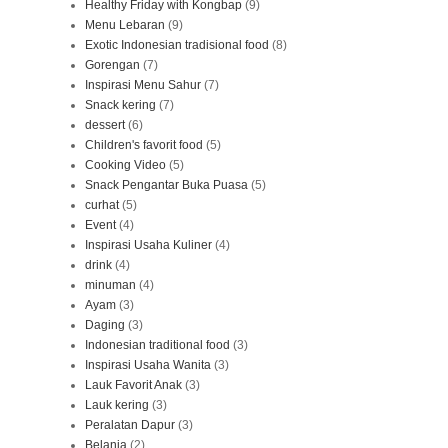
Healthy Friday with Kongbap
(9)
Menu Lebaran
(9)
Exotic Indonesian tradisional food
(8)
Gorengan
(7)
Inspirasi Menu Sahur
(7)
Snack kering
(7)
dessert
(6)
Children's favorit food
(5)
Cooking Video
(5)
Snack Pengantar Buka Puasa
(5)
curhat
(5)
Event
(4)
Inspirasi Usaha Kuliner
(4)
drink
(4)
minuman
(4)
Ayam
(3)
Daging
(3)
Indonesian traditional food
(3)
Inspirasi Usaha Wanita
(3)
Lauk Favorit Anak
(3)
Lauk kering
(3)
Peralatan Dapur
(3)
Belanja
(2)