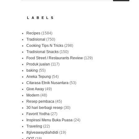
LABELS
Recipes
(1584)
Tradisional
(750)
Cooking Tips N Tricks
(298)
Tradisional Snacks
(150)
Food Street / Restaurants Review
(129)
Produk jualan
(117)
baking
(55)
Aneka Tepung
(54)
Citarasa Etnik Nusantara
(53)
Give Away
(49)
Modern
(48)
Resep pembaca
(45)
30 hari berbagi resep
(30)
Favorit Yodha
(27)
Inspirasi Menu Buka Puasa
(24)
Traveling
(22)
#giveawaydiahdidi
(19)
OOT
(19)