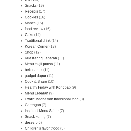
Snacks
(19)
Recepis
(17)
Cookies
(16)
Manca
(16)
food review
(16)
Cake
(14)
Traditional drink
(14)
Korean Corner
(13)
Shop
(12)
Kue Kering Lebaran
(11)
Menu takjil puasa
(11)
bekal anak
(11)
gadget dapur
(11)
Cook & Share
(10)
Healthy Friday with Kongbap
(9)
Menu Lebaran
(9)
Exotic Indonesian tradisional food
(8)
Gorengan
(7)
Inspirasi Menu Sahur
(7)
Snack kering
(7)
dessert
(6)
Children's favorit food
(5)