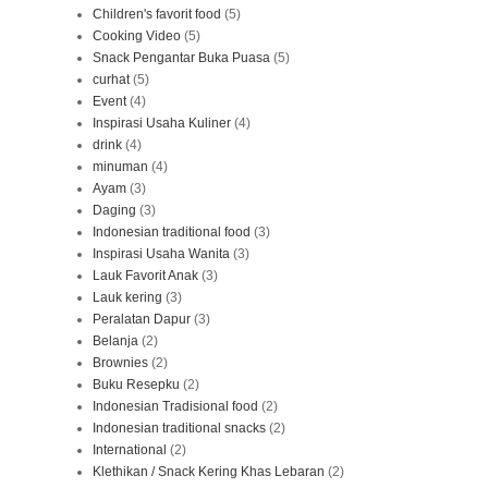
Children's favorit food
(5)
Cooking Video
(5)
Snack Pengantar Buka Puasa
(5)
curhat
(5)
Event
(4)
Inspirasi Usaha Kuliner
(4)
drink
(4)
minuman
(4)
Ayam
(3)
Daging
(3)
Indonesian traditional food
(3)
Inspirasi Usaha Wanita
(3)
Lauk Favorit Anak
(3)
Lauk kering
(3)
Peralatan Dapur
(3)
Belanja
(2)
Brownies
(2)
Buku Resepku
(2)
Indonesian Tradisional food
(2)
Indonesian traditional snacks
(2)
International
(2)
Klethikan / Snack Kering Khas Lebaran
(2)