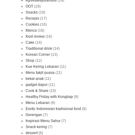
#giveawaydiahdidi
(19)
OOT
(19)
Snacks
(19)
Recepis
(17)
Cookies
(16)
Manca
(16)
food review
(16)
Cake
(14)
Traditional drink
(14)
Korean Corner
(13)
Shop
(12)
Kue Kering Lebaran
(11)
Menu takjil puasa
(11)
bekal anak
(11)
gadget dapur
(11)
Cook & Share
(10)
Healthy Friday with Kongbap
(9)
Menu Lebaran
(9)
Exotic Indonesian tradisional food
(8)
Gorengan
(7)
Inspirasi Menu Sahur
(7)
Snack kering
(7)
dessert
(6)