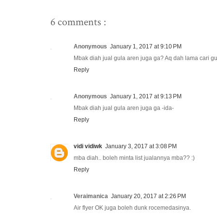
6 comments :
Anonymous
January 1, 2017 at 9:10 PM
Mbak diah jual gula aren juga ga? Aq dah lama cari gu
Reply
Anonymous
January 1, 2017 at 9:13 PM
Mbak diah jual gula aren juga ga -ida-
Reply
vidi vidiwk
January 3, 2017 at 3:08 PM
mba diah.. boleh minta list jualannya mba?? :)
Reply
Veraimanica
January 20, 2017 at 2:26 PM
Air flyer OK juga boleh dunk rocemedasinya.