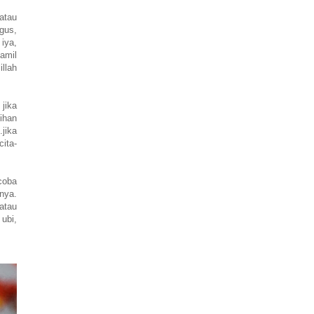
atau
gus,
iya,
amil
llah
 jika
ihan
jika
cita-
coba
gnya.
atau
 ubi,