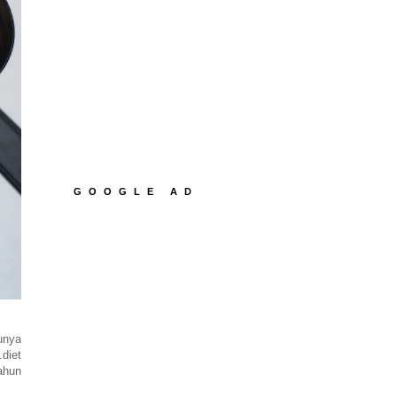
GOOGLE AD
unya
.diet
ahun