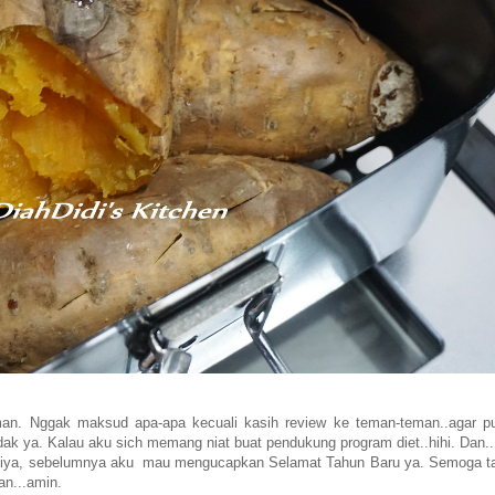
eman. Nggak maksud apa-apa kecuali kasih review ke teman-teman..agar p
 tidak ya. Kalau aku sich memang niat buat pendukung program diet..hihi. Dan..
 Oh iya, sebelumnya aku mau mengucapkan Selamat Tahun Baru ya. Semoga t
n...amin.