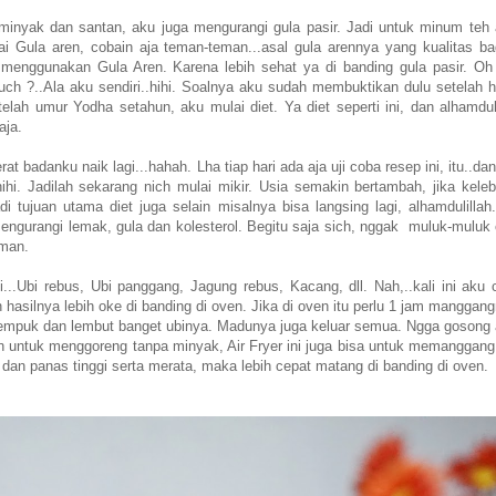
 minyak dan santan, aku juga mengurangi gula pasir. Jadi untuk minum teh 
i Gula aren, cobain aja teman-teman...asal gula arennya yang kualitas ba
menggunakan Gula Aren. Karena lebih sehat ya di banding gula pasir. Oh 
tuch ?..Ala aku sendiri..hihi. Soalnya aku sudah membuktikan dulu setelah h
lah umur Yodha setahun, aku mulai diet. Ya diet seperti ini, dan alhamduli
saja.
badanku naik lagi...hahah. Lha tiap hari ada aja uji coba resep ini, itu..dan
hihi. Jadilah sekarang nich mulai mikir. Usia semakin bertambah, jika keleb
 tujuan utama diet juga selain misalnya bisa langsing lagi, alhamdulillah..
 Mengurangi lemak, gula dan kolesterol. Begitu saja sich, nggak muluk-muluk 
eman.
...Ubi rebus, Ubi panggang, Jagung rebus, Kacang, dll. Nah,..kali ini aku 
n hasilnya lebih oke di banding di oven. Jika di oven itu perlu 1 jam manggan
dah empuk dan lembut banget ubinya. Madunya juga keluar semua. Ngga gosong 
lain untuk menggoreng tanpa minyak, Air Fryer ini juga bisa untuk memanggang
 dan panas tinggi serta merata, maka lebih cepat matang di banding di oven.