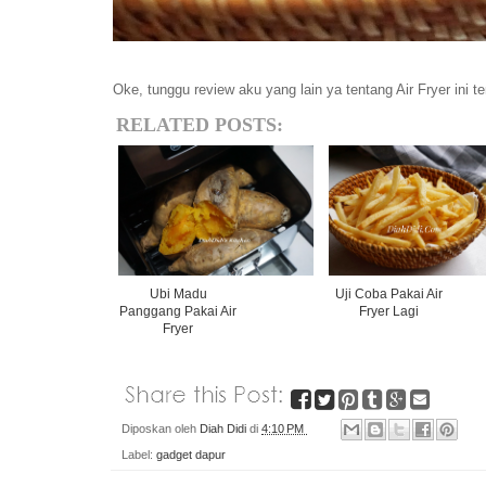
Oke, tunggu review aku yang lain ya tentang Air Fryer ini 
RELATED POSTS:
Ubi Madu
Uji Coba Pakai Air
Panggang Pakai Air
Fryer Lagi
Fryer
Diposkan oleh
Diah Didi
di
4:10 PM
Label:
gadget dapur