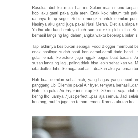
Resolusi diet ku..mulai hari ini. Selain masa menu tanpa
kopi aku ganti paka gula aren. Enak kok minum teh paka
rasanya tetap seger. Sebisa mungkin untuk cemilan pun 
Nasinya aku ganti juga pakai Nasi Merah. Diet ala siapa 
Yodha aku kan beratnya tuch sampai 70 kg lebih lho. Sete
berhasil langsing lagi dalam jangka waktu beberapa bulan 
Tapi akhirnya kesibukan sebagai Food Blogger membuat berat 
enak hasilnya sudah pasti kan cemal-cemil tiada henti...
gula, lemak, kolesterol juga nggak bagus buat badan. Jadi
susah langsing lagi, paling tidak bisa lebih sehat kan ya.
cita dietku..hihi. Semoga berhasil..doakan aku ya teman-t
Nah buat cemilan sehat nich, yang bagus yang seperti ini
panggang Ubi Cilembu pakai Air fryer, ternyata berhasil..da
Nah..jika pakai Air Fryer ini cukup 20 - 30 menit saja u
kering lho luarnya..*just perfect...pas aja semua. Jadi se
kentang, muffin juga lho teman-teman. Karena ukuran kecil