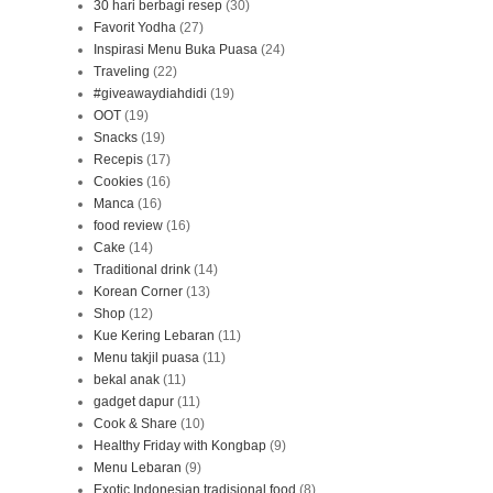
30 hari berbagi resep
(30)
Favorit Yodha
(27)
Inspirasi Menu Buka Puasa
(24)
Traveling
(22)
#giveawaydiahdidi
(19)
OOT
(19)
Snacks
(19)
Recepis
(17)
Cookies
(16)
Manca
(16)
food review
(16)
Cake
(14)
Traditional drink
(14)
Korean Corner
(13)
Shop
(12)
Kue Kering Lebaran
(11)
Menu takjil puasa
(11)
bekal anak
(11)
gadget dapur
(11)
Cook & Share
(10)
Healthy Friday with Kongbap
(9)
Menu Lebaran
(9)
Exotic Indonesian tradisional food
(8)