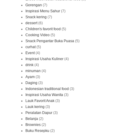
Gorengan
(7)
Inspirasi Menu Sahur
(7)
Snack kering
(7)
dessert
(6)
Children's favorit food
(5)
Cooking Video
(5)
Snack Pengantar Buka Puasa
(5)
curhat
(5)
Event
(4)
Inspirasi Usaha Kuliner
(4)
drink
(4)
minuman
(4)
Ayam
(3)
Daging
(3)
Indonesian traditional food
(3)
Inspirasi Usaha Wanita
(3)
Lauk Favorit Anak
(3)
Lauk kering
(3)
Peralatan Dapur
(3)
Belanja
(2)
Brownies
(2)
Buku Resepku
(2)