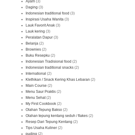
Ayam
(3)
Daging
(3)
Indonesian traditional food
(3)
Inspirasi Usaha Wanita
(3)
Lauk Favorit Anak
(3)
Lauk kering
(3)
Peralatan Dapur
(3)
Belanja
(2)
Brownies
(2)
Buku Resepku
(2)
Indonesian Tradisional food
(2)
Indonesian traditional snacks
(2)
International
(2)
Klethikan / Snack Kering Khas Lebaran
(2)
Main Course
(2)
Menu Saur Praktis
(2)
Menu Sehat
(2)
My First Cookbook
(2)
Olahan Tepung Bakso
(2)
Olahan tepung kentang seduh / flakes
(2)
Resep Dari Tepung Kentang
(2)
Tips Usaha Kuliner
(2)
puding
(2)