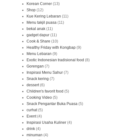
Korean Corner
(13)
Shop
(12)
Kue Kering Lebaran
(11)
Menu takjil puasa
(11)
bekal anak
(11)
gadget dapur
(11)
Cook & Share
(10)
Healthy Friday with Kongbap
(9)
Menu Lebaran
(9)
Exotic Indonesian tradisional food
(8)
Gorengan
(7)
Inspirasi Menu Sahur
(7)
Snack kering
(7)
dessert
(6)
Children's favorit food
(5)
Cooking Video
(5)
Snack Pengantar Buka Puasa
(5)
curhat
(5)
Event
(4)
Inspirasi Usaha Kuliner
(4)
drink
(4)
minuman
(4)