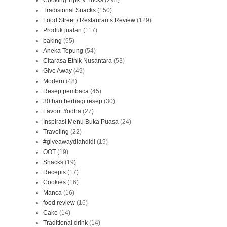
Tradisional Snacks
(150)
Food Street / Restaurants Review
(129)
Produk jualan
(117)
baking
(55)
Aneka Tepung
(54)
Citarasa Etnik Nusantara
(53)
Give Away
(49)
Modern
(48)
Resep pembaca
(45)
30 hari berbagi resep
(30)
Favorit Yodha
(27)
Inspirasi Menu Buka Puasa
(24)
Traveling
(22)
#giveawaydiahdidi
(19)
OOT
(19)
Snacks
(19)
Recepis
(17)
Cookies
(16)
Manca
(16)
food review
(16)
Cake
(14)
Traditional drink
(14)