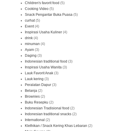
Children's favorit food
(5)
Cooking Video
(5)
Snack Pengantar Buka Puasa
(5)
curhat
(5)
Event
(4)
Inspirasi Usaha Kuliner
(4)
drink
(4)
minuman
(4)
Ayam
(3)
Daging
(3)
Indonesian traditional food
(3)
Inspirasi Usaha Wanita
(3)
Lauk Favorit Anak
(3)
Lauk kering
(3)
Peralatan Dapur
(3)
Belanja
(2)
Brownies
(2)
Buku Resepku
(2)
Indonesian Tradisional food
(2)
Indonesian traditional snacks
(2)
International
(2)
Klethikan / Snack Kering Khas Lebaran
(2)