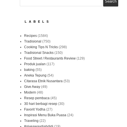
LABELS
Recipes
(1584)
Tradisional
(750)
Cooking Tips N Tricks
(298)
Tradisional Snacks
(150)
Food Street / Restaurants Review
(129)
Produk jualan
(117)
baking
(55)
Aneka Tepung
(54)
Citarasa Etnik Nusantara
(53)
Give Away
(49)
Modern
(48)
Resep pembaca
(45)
30 hari berbagi resep
(30)
Favorit Yodha
(27)
Inspirasi Menu Buka Puasa
(24)
Traveling
(22)
#giveawaydiahdidi
(19)