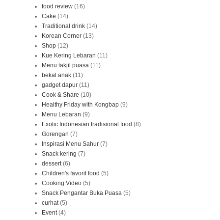
food review
(16)
Cake
(14)
Traditional drink
(14)
Korean Corner
(13)
Shop
(12)
Kue Kering Lebaran
(11)
Menu takjil puasa
(11)
bekal anak
(11)
gadget dapur
(11)
Cook & Share
(10)
Healthy Friday with Kongbap
(9)
Menu Lebaran
(9)
Exotic Indonesian tradisional food
(8)
Gorengan
(7)
Inspirasi Menu Sahur
(7)
Snack kering
(7)
dessert
(6)
Children's favorit food
(5)
Cooking Video
(5)
Snack Pengantar Buka Puasa
(5)
curhat
(5)
Event
(4)