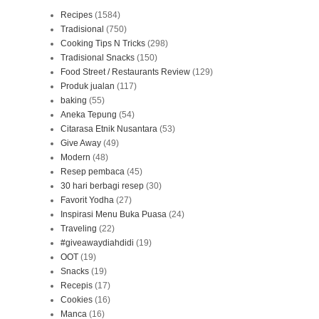
Recipes
(1584)
Tradisional
(750)
Cooking Tips N Tricks
(298)
Tradisional Snacks
(150)
Food Street / Restaurants Review
(129)
Produk jualan
(117)
baking
(55)
Aneka Tepung
(54)
Citarasa Etnik Nusantara
(53)
Give Away
(49)
Modern
(48)
Resep pembaca
(45)
30 hari berbagi resep
(30)
Favorit Yodha
(27)
Inspirasi Menu Buka Puasa
(24)
Traveling
(22)
#giveawaydiahdidi
(19)
OOT
(19)
Snacks
(19)
Recepis
(17)
Cookies
(16)
Manca
(16)