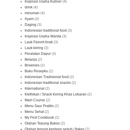
Inspirasi Usaha Kuliner
(4)
drink
(4)
minuman
(4)
Ayam
(3)
Daging
(3)
Indonesian traditional food
(3)
Inspirasi Usaha Wanita
(3)
Lauk Favorit Anak
(3)
Lauk kering
(3)
Peralatan Dapur
(3)
Belanja
(2)
Brownies
(2)
Buku Resepku
(2)
Indonesian Tradisional food
(2)
Indonesian traditional snacks
(2)
International
(2)
Klethikan / Snack Kering Khas Lebaran
(2)
Main Course
(2)
Menu Saur Praktis
(2)
Menu Sehat
(2)
My First Cookbook
(2)
Olahan Tepung Bakso
(2)
Olahan tepung kentang seduh / flakes
(2)