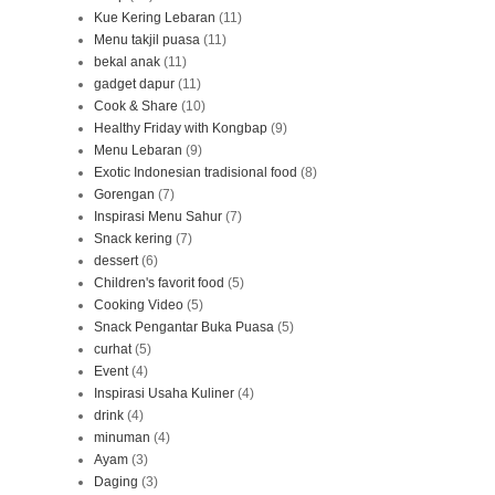
Kue Kering Lebaran
(11)
Menu takjil puasa
(11)
bekal anak
(11)
gadget dapur
(11)
Cook & Share
(10)
Healthy Friday with Kongbap
(9)
Menu Lebaran
(9)
Exotic Indonesian tradisional food
(8)
Gorengan
(7)
Inspirasi Menu Sahur
(7)
Snack kering
(7)
dessert
(6)
Children's favorit food
(5)
Cooking Video
(5)
Snack Pengantar Buka Puasa
(5)
curhat
(5)
Event
(4)
Inspirasi Usaha Kuliner
(4)
drink
(4)
minuman
(4)
Ayam
(3)
Daging
(3)