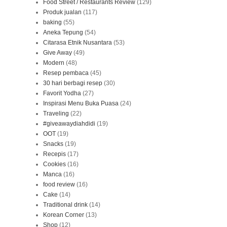
Food Street / Restaurants Review
(129)
Produk jualan
(117)
baking
(55)
Aneka Tepung
(54)
Citarasa Etnik Nusantara
(53)
Give Away
(49)
Modern
(48)
Resep pembaca
(45)
30 hari berbagi resep
(30)
Favorit Yodha
(27)
Inspirasi Menu Buka Puasa
(24)
Traveling
(22)
#giveawaydiahdidi
(19)
OOT
(19)
Snacks
(19)
Recepis
(17)
Cookies
(16)
Manca
(16)
food review
(16)
Cake
(14)
Traditional drink
(14)
Korean Corner
(13)
Shop
(12)