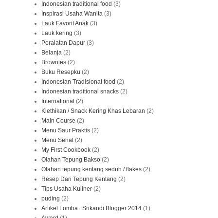
Indonesian traditional food
(3)
Inspirasi Usaha Wanita
(3)
Lauk Favorit Anak
(3)
Lauk kering
(3)
Peralatan Dapur
(3)
Belanja
(2)
Brownies
(2)
Buku Resepku
(2)
Indonesian Tradisional food
(2)
Indonesian traditional snacks
(2)
International
(2)
Klethikan / Snack Kering Khas Lebaran
(2)
Main Course
(2)
Menu Saur Praktis
(2)
Menu Sehat
(2)
My First Cookbook
(2)
Olahan Tepung Bakso
(2)
Olahan tepung kentang seduh / flakes
(2)
Resep Dari Tepung Kentang
(2)
Tips Usaha Kuliner
(2)
puding
(2)
Artikel Lomba : Srikandi Blogger 2014
(1)