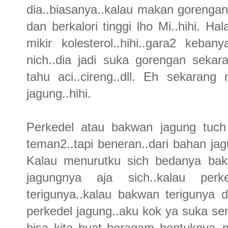
dia..biasanya..kalau makan gorengan 
dan berkalori tinggi lho Mi..hihi. 
mikir kolesterol..hihi..gara2 keb
nich..dia jadi suka gorengan seka
tahu aci..cireng..dll. Eh sekaran
jagung..hihi.
Perkedel atau bakwan jagung tuch
teman2..tapi beneran..dari bahan jag
Kalau menurutku sich bedanya bakw
jagungnya aja sich..kalau perk
terigunya..kalau bakwan terigunya 
perkedel jagung..aku kok ya suka s
bisa kita buat beragam bentuknya..m