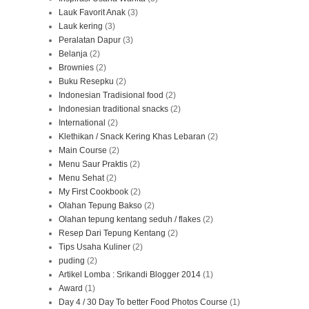
Lauk Favorit Anak
(3)
Lauk kering
(3)
Peralatan Dapur
(3)
Belanja
(2)
Brownies
(2)
Buku Resepku
(2)
Indonesian Tradisional food
(2)
Indonesian traditional snacks
(2)
International
(2)
Klethikan / Snack Kering Khas Lebaran
(2)
Main Course
(2)
Menu Saur Praktis
(2)
Menu Sehat
(2)
My First Cookbook
(2)
Olahan Tepung Bakso
(2)
Olahan tepung kentang seduh / flakes
(2)
Resep Dari Tepung Kentang
(2)
Tips Usaha Kuliner
(2)
puding
(2)
Artikel Lomba : Srikandi Blogger 2014
(1)
Award
(1)
Day 4 / 30 Day To better Food Photos Course
(1)