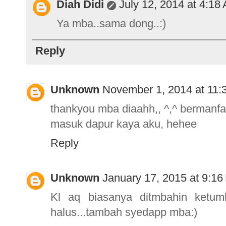
Diah Didi
July 12, 2014 at 4:18
Ya mba..sama dong..:)
Reply
Unknown
November 1, 2014 at 11:
thankyou mba diaahh,, ^,^ bermanf
masuk dapur kaya aku, hehee
Reply
Unknown
January 17, 2015 at 9:1
Kl aq biasanya ditmbahin ketu
halus...tambah syedapp mba:)