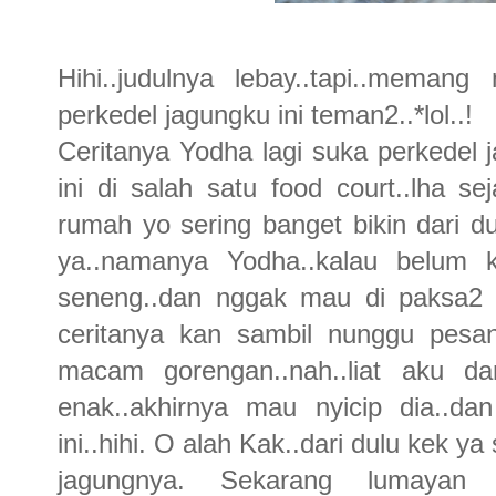
Hihi..judulnya lebay..tapi..meman
perkedel jagungku ini teman2..*lol..!
Ceritanya Yodha lagi suka perkedel 
ini di salah satu food court..lha se
rumah yo sering banget bikin dari d
ya..namanya Yodha..kalau belum 
seneng..dan nggak mau di paksa2 m
ceritanya kan sambil nunggu pesan
macam gorengan..nah..liat aku 
enak..akhirnya mau nyicip dia..da
ini..hihi. O alah Kak..dari dulu kek y
jagungnya. Sekarang lumaya