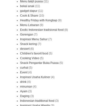
Menu takjil puasa
(11)
bekal anak
(11)
gadget dapur
(11)
Cook & Share
(10)
Healthy Friday with Kongbap
(9)
Menu Lebaran
(9)
Exotic Indonesian tradisional food
(8)
Gorengan
(7)
Inspirasi Menu Sahur
(7)
Snack kering
(7)
dessert
(6)
Children's favorit food
(5)
Cooking Video
(5)
Snack Pengantar Buka Puasa
(5)
curhat
(5)
Event
(4)
Inspirasi Usaha Kuliner
(4)
drink
(4)
minuman
(4)
Ayam
(3)
Daging
(3)
Indonesian traditional food
(3)
Inspirasi Usaha Wanita
(3)