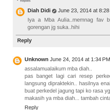
Replies
Diah Didi
June 23, 2014 at 8:2
Iya a Mba Aulia..memnag fav b
gorengan jg suka..hihi
Reply
Unknown
June 24, 2014 at 1:34 P
assalamualaikum mba diah..
pas banget lagi cari resep perk
langsung dipraktekin.. hasilnya e
buat perkedel jagung tapi ko rasa yg
makasih ya mba diah... tambah cinta 
Reply