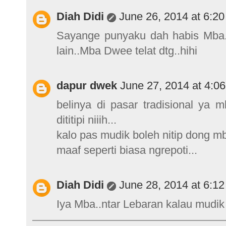
Diah Didi
June 26, 2014 at 6:2
Sayange punyaku dah habis Mba..t
lain..Mba Dwee telat dtg..hihi
dapur dwek
June 27, 2014 at 4:0
belinya di pasar tradisional ya
dititipi niiih...
kalo pas mudik boleh nitip dong mb
maaf seperti biasa ngrepoti...
Diah Didi
June 28, 2014 at 6:1
Iya Mba..ntar Lebaran kalau mudik ta