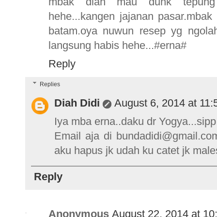
mbak diah mau dunk tepung ti
hehe...kangen jajanan pasar.mbak d
batam.oya nuwun resep yg ngolah
langsung habis hehe...#erna#
Reply
Replies
Diah Didi
August 6, 2014 at 11
Iya mba erna..daku dr Yogya...sipp
Email aja di bundadidi@gmail.com.
aku hapus jk udah ku catet jk males
Reply
Anonymous
August 22, 2014 at 10