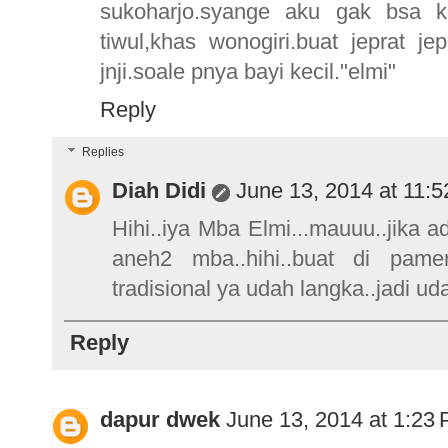
sukoharjo.syange aku gak bsa k
tiwul,khas wonogiri.buat jeprat j
jnji.soale pnya bayi kecil."elmi"
Reply
Replies
Diah Didi
June 13, 2014 at 11:
Hihi..iya Mba Elmi...mauuu..jika
aneh2 mba..hihi..buat di pame
tradisional ya udah langka..jadi ud
Reply
dapur dwek
June 13, 2014 at 1:23