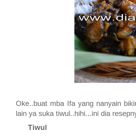
Oke..buat mba Ifa yang nanyain biki
lain ya suka tiwul..hihi...ini dia resepn
Tiwul