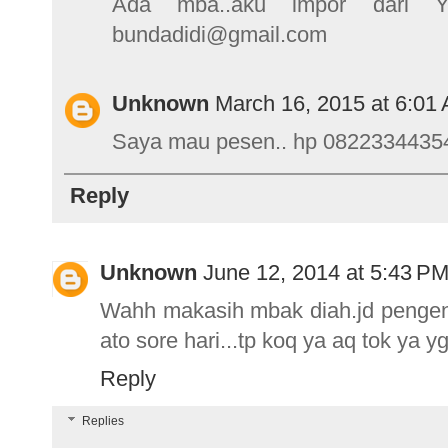
Ada mba..aku impor dari Y
bundadidi@gmail.com
Unknown
March 16, 2015 at 6:01
Saya mau pesen.. hp 0822334435
Reply
Unknown
June 12, 2014 at 5:43 P
Wahh makasih mbak diah.jd pengen 
ato sore hari...tp koq ya aq tok ya y
Reply
Replies