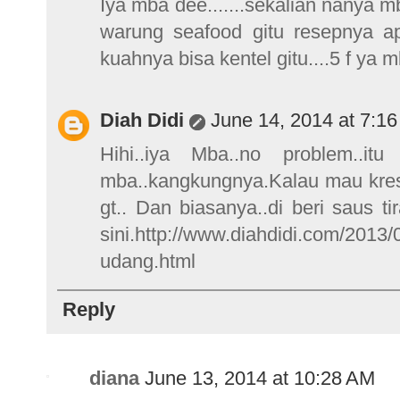
Iya mba dee.......sekalian nanya 
warung seafood gitu resepnya a
kuahnya bisa kentel gitu....5 f ya 
Diah Didi
June 14, 2014 at 7:1
Hihi..iya Mba..no problem..i
mba..kangkungnya.Kalau mau kres2
gt.. Dan biasanya..di beri saus 
sini.http://www.diahdidi.com/2013
udang.html
Reply
diana
June 13, 2014 at 10:28 AM