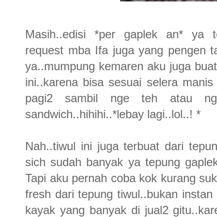
Masih..edisi *per gaplek an* ya t
request mba Ifa juga yang pengen ta
ya..mumpung kemaren aku juga buat.
ini..karena bisa sesuai selera man
pagi2 sambil nge teh atau ngo
sandwich..hihihi..*lebay lagi..lol..! *
Nah..tiwul ini juga terbuat dari tep
sich sudah banyak ya tepung gaplek
Tapi aku pernah coba kok kurang suka 
fresh dari tepung tiwul..bukan insta
kayak yang banyak di jual2 gitu..ka