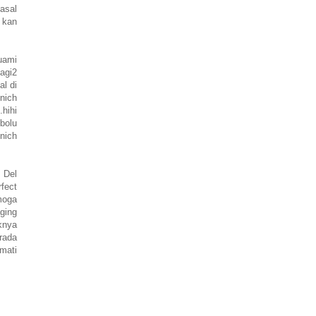
asal
 kan
uami
agi2
al di
nich
hihi
bolu
nich
e Del
fect
moga
aging
knya
rada
mati