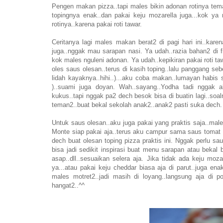
Pengen makan pizza..tapi males bikin adonan rotinya teman
topingnya enak..dan pakai keju mozarella juga...kok ya 
rotinya..karena pakai roti tawar.
Ceritanya lagi males makan berat2 di pagi hari ini..k
juga..nggak mau sarapan nasi. Ya udah..razia bahan2 di f
kok males nguleni adonan. Ya udah..kepikiran pakai roti tawa
oles saus olesan..terus di kasih toping..lalu panggang s
lidah kayaknya..hihi..)...aku coba makan..lumayan habis 
)..suami juga doyan. Wah..sayang..Yodha tadi nggak 
kukus..tapi nggak pa2 dech besok bisa di buatin lagi..so
teman2..buat bekal sekolah anak2..anak2 pasti suka dech.
Untuk saus olesan..aku juga pakai yang praktis saja..male
Monte siap pakai aja..terus aku campur sama saus tomat D
dech buat olesan toping pizza praktis ini. Nggak perlu
bisa jadi sedikit inspirasi buat menu sarapan atau bekal 
asap..dll..sesuaikan selera aja. Jika tidak ada keju moz
ya...atau pakai keju cheddar biasa aja di parut..juga en
males motret2..jadi masih di loyang..langsung aja di po
hangat2..^^