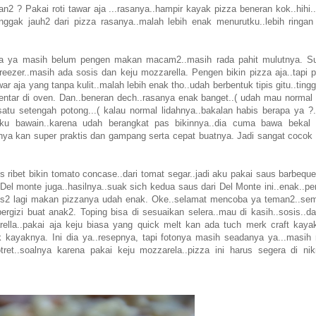
2 ? Pakai roti tawar aja ...rasanya..hampir kayak pizza beneran kok..hihi..
nggak jauh2 dari pizza rasanya..malah lebih enak menurutku..lebih ringan
arena ya masih belum pengen makan macam2..masih rada pahit mulutnya. S
reezer..masih ada sosis dan keju mozzarella. Pengen bikin pizza aja..tapi p
r aja yang tanpa kulit..malah lebih enak tho..udah berbentuk tipis gitu..tingg
ebentar di oven. Dan..beneran dech..rasanya enak banget..( udah mau normal 
satu setengah potong...( kalau normal lidahnya..bakalan habis berapa ya ?..
aku bawain..karena udah berangkat pas bikinnya..dia cuma bawa bekal 
alnya kan super praktis dan gampang serta cepat buatnya. Jadi sangat cocok 
s ribet bikin tomato concase..dari tomat segar..jadi aku pakai saus barbequ
el monte juga..hasilnya..suak sich kedua saus dari Del Monte ini..enak..per
 saus2 lagi makan pizzanya udah enak. Oke..selamat mencoba ya teman2..se
bergizi buat anak2. Toping bisa di sesuaikan selera..mau di kasih..sosis..d
arella..pakai aja keju biasa yang quick melt kan ada tuch merk craft kaya
ak kayaknya. Ini dia ya..resepnya, tapi fotonya masih seadanya ya...masih 
tret..soalnya karena pakai keju mozzarela..pizza ini harus segera di nik