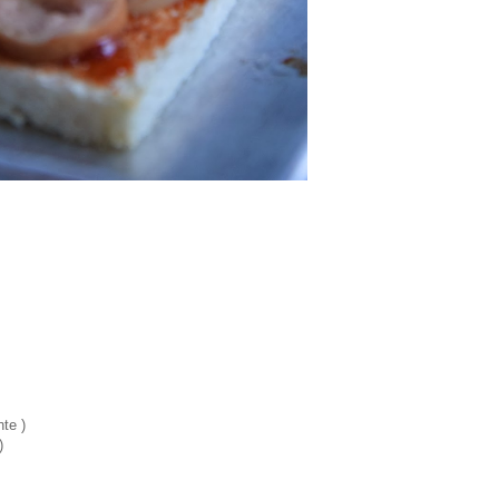
te )
)