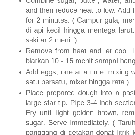
Combine sugar, butter, water, and
and then reduce heat to low. Add f
for 2 minutes. ( Campur gula, me
di api kecil hingga mentega laru
sekitar 2 menit )
Remove from heat and let cool 1
biarkan 10 - 15 menit sampai hang
Add eggs, one at a time, mixing 
satu persatu, mixer hingga rata )
Place prepared dough into a pastr
large star tip. Pipe 3-4 inch secti
Fry until light golden brown, re
sugar. Serve immediately. ( Taruh
panggang di cetakan donat litrik 