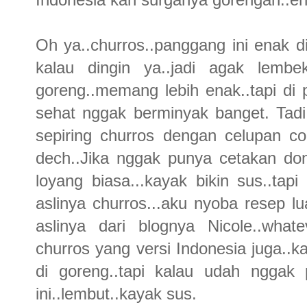
Oh ya..churros..panggang ini enak 
kalau dingin ya..jadi agak lemb
goreng..memang lebih enak..tapi di
sehat nggak berminyak banget. Tad
sepiring churros dengan celupan cok
dech..Jika nggak punya cetakan donat
loyang biasa...kayak bikin sus..tapi
aslinya churros...aku nyoba resep l
aslinya dari blognya Nicole..wha
churros yang versi Indonesia juga..k
di goreng..tapi kalau udah nggak 
ini..lembut..kayak sus.