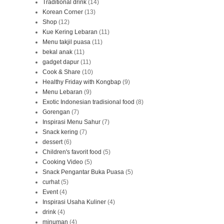
Traditional drink
(14)
Korean Corner
(13)
Shop
(12)
Kue Kering Lebaran
(11)
Menu takjil puasa
(11)
bekal anak
(11)
gadget dapur
(11)
Cook & Share
(10)
Healthy Friday with Kongbap
(9)
Menu Lebaran
(9)
Exotic Indonesian tradisional food
(8)
Gorengan
(7)
Inspirasi Menu Sahur
(7)
Snack kering
(7)
dessert
(6)
Children's favorit food
(5)
Cooking Video
(5)
Snack Pengantar Buka Puasa
(5)
curhat
(5)
Event
(4)
Inspirasi Usaha Kuliner
(4)
drink
(4)
minuman
(4)