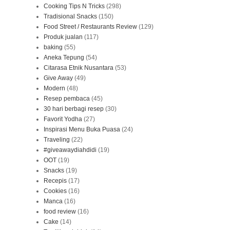
Cooking Tips N Tricks
(298)
Tradisional Snacks
(150)
Food Street / Restaurants Review
(129)
Produk jualan
(117)
baking
(55)
Aneka Tepung
(54)
Citarasa Etnik Nusantara
(53)
Give Away
(49)
Modern
(48)
Resep pembaca
(45)
30 hari berbagi resep
(30)
Favorit Yodha
(27)
Inspirasi Menu Buka Puasa
(24)
Traveling
(22)
#giveawaydiahdidi
(19)
OOT
(19)
Snacks
(19)
Recepis
(17)
Cookies
(16)
Manca
(16)
food review
(16)
Cake
(14)