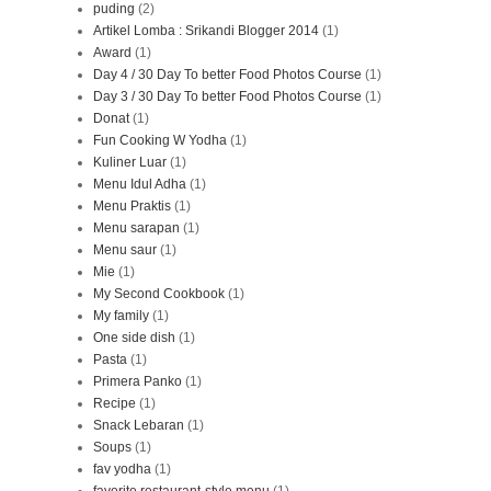
puding
(2)
Artikel Lomba : Srikandi Blogger 2014
(1)
Award
(1)
Day 4 / 30 Day To better Food Photos Course
(1)
Day 3 / 30 Day To better Food Photos Course
(1)
Donat
(1)
Fun Cooking W Yodha
(1)
Kuliner Luar
(1)
Menu Idul Adha
(1)
Menu Praktis
(1)
Menu sarapan
(1)
Menu saur
(1)
Mie
(1)
My Second Cookbook
(1)
My family
(1)
One side dish
(1)
Pasta
(1)
Primera Panko
(1)
Recipe
(1)
Snack Lebaran
(1)
Soups
(1)
fav yodha
(1)
favorite restaurant-style menu
(1)