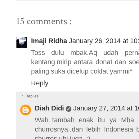
15 comments :
Imaji Ridha
January 26, 2014 at 1
Toss dulu mbak.Aq udah pernah
kentang.mirip antara donat dan so
paling suka dicelup coklat.yammi*
Reply
Replies
Diah Didi
January 27, 2014 at 
Wah..tambah enak itu ya Mba k
churrosnya..dan lebih Indonesia 
shurros ubi juga..:)