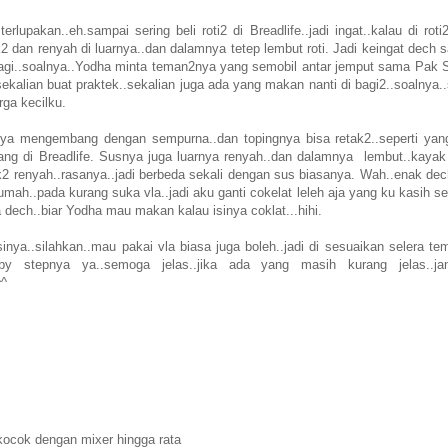
lupakan..eh.sampai sering beli roti2 di Breadlife..jadi ingat..kalau di roti
ak2 dan renyah di luarnya..dan dalamnya tetep lembut roti. Jadi keingat dech
di pagi..soalnya..Yodha minta teman2nya yang semobil antar jemput sama Pak 
.sekalian buat praktek..sekalian juga ada yang makan nanti di bagi2..soalnya.
ga kecilku.
snya mengembang dengan sempurna..dan topingnya bisa retak2..seperti yan
i yang di Breadlife. Susnya juga luarnya renyah..dan dalamnya lembut..kayak
k2 renyah..rasanya..jadi berbeda sekali dengan sus biasanya. Wah..enak dech
mah..pada kurang suka vla..jadi aku ganti cokelat leleh aja yang ku kasih se
dech..biar Yodha mau makan kalau isinya coklat...hihi.
sinya..silahkan..mau pakai vla biasa juga boleh..jadi di sesuaikan selera t
by stepnya ya..semoga jelas..jika ada yang masih kurang jelas..ja
^^
kocok dengan mixer hingga rata