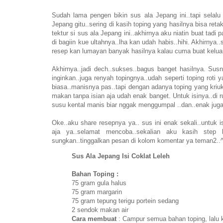
Sudah lama pengen bikin sus ala Jepang ini..tapi selalu ter
Jepang gitu..sering di kasih toping yang hasilnya bisa ret
tektur si sus ala Jepang ini..akhirnya aku niatin buat ta
di bagiin kue ultahnya..lha kan udah habis..hihi. Akhirnya.
resep kan lumayan banyak hasilnya kalau cuma buat keluar
Akhirnya..jadi dech..sukses..bagus banget hasilnya. Su
inginkan..juga renyah topingnya..udah seperti toping rot
biasa..manisnya pas..tapi dengan adanya toping yang kriu
makan tanpa isian aja udah enak banget. Untuk isinya..di ru
susu kental manis biar nggak menggumpal ..dan..enak juga 
Oke..aku share resepnya ya.. sus ini enak sekali..untuk i
aja ya..selamat mencoba..sekalian aku kasih step 
sungkan..tinggalkan pesan di kolom komentar ya teman2..
Sus Ala Jepang Isi Coklat Leleh
Bahan Toping :
75 gram gula halus
75 gram margarin
75 gram tepung terigu portein sedang
2 sendok makan air
Cara membuat
: Campur semua bahan toping, lalu 