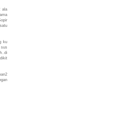
2 ala
 sama
Sopir
.satu
g ku
 sus
..di
dikit
eman2
ngan