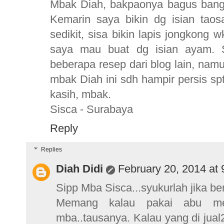
Mbak Diah, bakpaonya bagus banget
Kemarin saya bikin dg isian tao
sedikit, sisa bikin lapis jongkong w
saya mau buat dg isian ayam. 
beberapa resep dari blog lain, na
mbak Diah ini sdh hampir persis spt
kasih, mbak.
Sisca - Surabaya
Reply
Replies
Diah Didi
February 20, 2014 at
Sipp Mba Sisca...syukurlah jika b
Memang kalau pakai abu me
mba..tausanya. Kalau yang di jual2