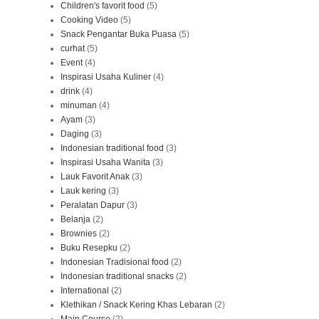
Children's favorit food
(5)
Cooking Video
(5)
Snack Pengantar Buka Puasa
(5)
curhat
(5)
Event
(4)
Inspirasi Usaha Kuliner
(4)
drink
(4)
minuman
(4)
Ayam
(3)
Daging
(3)
Indonesian traditional food
(3)
Inspirasi Usaha Wanita
(3)
Lauk Favorit Anak
(3)
Lauk kering
(3)
Peralatan Dapur
(3)
Belanja
(2)
Brownies
(2)
Buku Resepku
(2)
Indonesian Tradisional food
(2)
Indonesian traditional snacks
(2)
International
(2)
Klethikan / Snack Kering Khas Lebaran
(2)