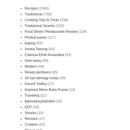
Recipes
(1584)
Tradisional
(750)
Cooking Tips N Tricks
(298)
Tradisional Snacks
(150)
Food Street / Restaurants Review
(129)
Produk jualan
(117)
baking
(55)
Aneka Tepung
(54)
Citarasa Etnik Nusantara
(53)
Give Away
(49)
Modern
(48)
Resep pembaca
(45)
30 hari berbagi resep
(30)
Favorit Yodha
(27)
Inspirasi Menu Buka Puasa
(24)
Traveling
(22)
#giveawaydiahdidi
(19)
OOT
(19)
Snacks
(19)
Recepis
(17)
Cookies
(16)