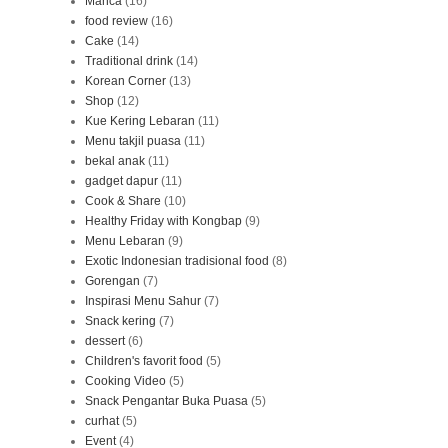
Manca
(16)
food review
(16)
Cake
(14)
Traditional drink
(14)
Korean Corner
(13)
Shop
(12)
Kue Kering Lebaran
(11)
Menu takjil puasa
(11)
bekal anak
(11)
gadget dapur
(11)
Cook & Share
(10)
Healthy Friday with Kongbap
(9)
Menu Lebaran
(9)
Exotic Indonesian tradisional food
(8)
Gorengan
(7)
Inspirasi Menu Sahur
(7)
Snack kering
(7)
dessert
(6)
Children's favorit food
(5)
Cooking Video
(5)
Snack Pengantar Buka Puasa
(5)
curhat
(5)
Event
(4)