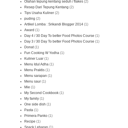
Olahan tepung kentang seduh / flakes
(2)
Resep Dari Tepung Kentang
(2)
Tips Usaha Kuliner
(2)
puding
(2)
Artikel Lomba : Srikandi Blogger 2014
(1)
Award
(1)
Day 4 / 30 Day To better Food Photos Course
(1)
Day 3 / 30 Day To better Food Photos Course
(1)
Donat
(1)
Fun Cooking W Yodha
(1)
Kuliner Luar
(1)
Menu Idul Adha
(1)
Menu Praktis
(1)
Menu sarapan
(1)
Menu saur
(1)
Mie
(1)
My Second Cookbook
(1)
My family
(1)
One side dish
(1)
Pasta
(1)
Primera Panko
(1)
Recipe
(1)
Snack Lebaran
(1)