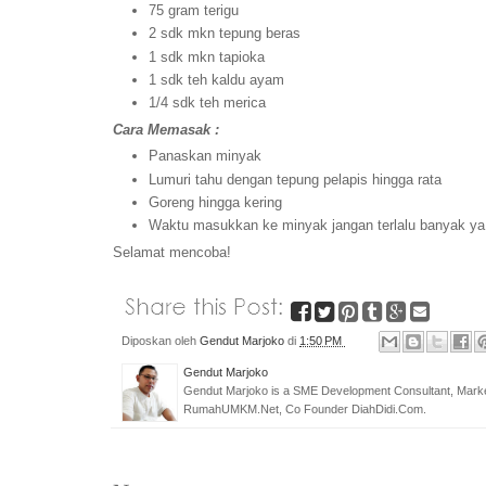
75 gram terigu
2 sdk mkn tepung beras
1 sdk mkn tapioka
1 sdk teh kaldu ayam
1/4 sdk teh merica
Cara Memasak :
Panaskan minyak
Lumuri tahu dengan tepung pelapis hingga rata
Goreng hingga kering
Waktu masukkan ke minyak jangan terlalu banyak ya 
Selamat mencoba!
Diposkan oleh
Gendut Marjoko
di
1:50 PM
Gendut Marjoko
Gendut Marjoko is a SME Development Consultant, Marke
RumahUMKM.Net, Co Founder DiahDidi.Com.