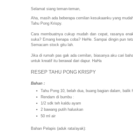
Selamat siang teman-teman,
Aha, masih ada beberapa cemilan kesukaanku yang mudah 
Tahu Pong Krispy.
Cara membuatnya cukup mudah dan cepat, rasanya enak 
suka? Emang kenapa coba? HeHe. Sampai dingin pun tetap 
Semacam stock gitu lah.
Jika di rumah pas gak ada cemilan, biasanya aku cari baha
untuk kreatif itu berawal dari dapur. HaHa
RESEP TAHU PONG KRISPY
Bahan :
Tahu Pong 10, belah dua, buang bagian dalam, balik 
Rendam di bumbu :
1/2 sdk teh kaldu ayam
2 bawang putih haluskan
50 ml air
Bahan Pelapis (aduk rata/ayak):