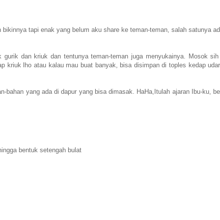
bikinnya tapi enak yang belum aku share ke teman-teman, salah satunya ad
gurik dan kriuk dan tentunya teman-teman juga menyukainya. Mosok sih
kriuk lho atau kalau mau buat banyak, bisa disimpan di toples kedap udara
n-bahan yang ada di dapur yang bisa dimasak. HaHa,Itulah ajaran Ibu-ku, bel
hingga bentuk setengah bulat