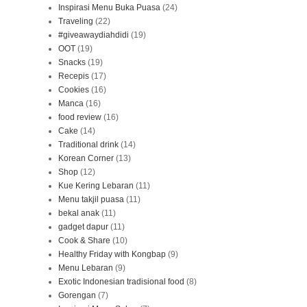
Inspirasi Menu Buka Puasa
(24)
Traveling
(22)
#giveawaydiahdidi
(19)
OOT
(19)
Snacks
(19)
Recepis
(17)
Cookies
(16)
Manca
(16)
food review
(16)
Cake
(14)
Traditional drink
(14)
Korean Corner
(13)
Shop
(12)
Kue Kering Lebaran
(11)
Menu takjil puasa
(11)
bekal anak
(11)
gadget dapur
(11)
Cook & Share
(10)
Healthy Friday with Kongbap
(9)
Menu Lebaran
(9)
Exotic Indonesian tradisional food
(8)
Gorengan
(7)