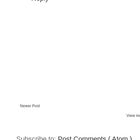
Newer Post
View mo
Subscribe to:
Post Comments ( Atom )