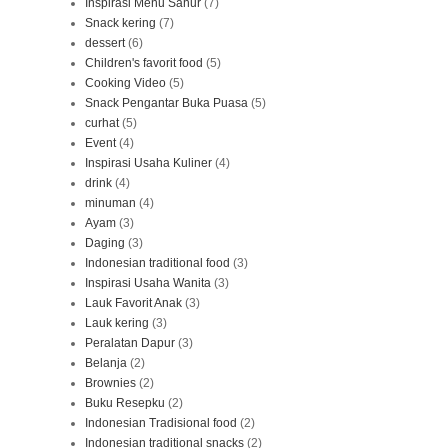
Inspirasi Menu Sahur
(7)
Snack kering
(7)
dessert
(6)
Children's favorit food
(5)
Cooking Video
(5)
Snack Pengantar Buka Puasa
(5)
curhat
(5)
Event
(4)
Inspirasi Usaha Kuliner
(4)
drink
(4)
minuman
(4)
Ayam
(3)
Daging
(3)
Indonesian traditional food
(3)
Inspirasi Usaha Wanita
(3)
Lauk Favorit Anak
(3)
Lauk kering
(3)
Peralatan Dapur
(3)
Belanja
(2)
Brownies
(2)
Buku Resepku
(2)
Indonesian Tradisional food
(2)
Indonesian traditional snacks
(2)