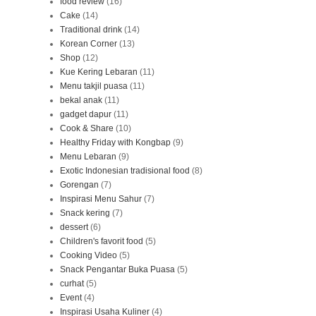
food review
(16)
Cake
(14)
Traditional drink
(14)
Korean Corner
(13)
Shop
(12)
Kue Kering Lebaran
(11)
Menu takjil puasa
(11)
bekal anak
(11)
gadget dapur
(11)
Cook & Share
(10)
Healthy Friday with Kongbap
(9)
Menu Lebaran
(9)
Exotic Indonesian tradisional food
(8)
Gorengan
(7)
Inspirasi Menu Sahur
(7)
Snack kering
(7)
dessert
(6)
Children's favorit food
(5)
Cooking Video
(5)
Snack Pengantar Buka Puasa
(5)
curhat
(5)
Event
(4)
Inspirasi Usaha Kuliner
(4)