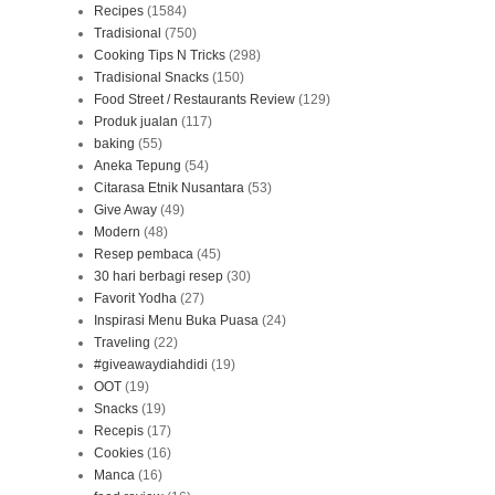
Recipes
(1584)
Tradisional
(750)
Cooking Tips N Tricks
(298)
Tradisional Snacks
(150)
Food Street / Restaurants Review
(129)
Produk jualan
(117)
baking
(55)
Aneka Tepung
(54)
Citarasa Etnik Nusantara
(53)
Give Away
(49)
Modern
(48)
Resep pembaca
(45)
30 hari berbagi resep
(30)
Favorit Yodha
(27)
Inspirasi Menu Buka Puasa
(24)
Traveling
(22)
#giveawaydiahdidi
(19)
OOT
(19)
Snacks
(19)
Recepis
(17)
Cookies
(16)
Manca
(16)