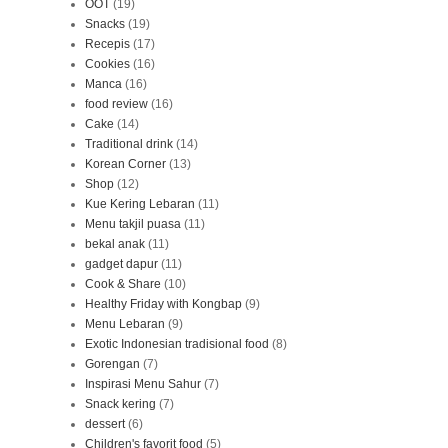
OOT
(19)
Snacks
(19)
Recepis
(17)
Cookies
(16)
Manca
(16)
food review
(16)
Cake
(14)
Traditional drink
(14)
Korean Corner
(13)
Shop
(12)
Kue Kering Lebaran
(11)
Menu takjil puasa
(11)
bekal anak
(11)
gadget dapur
(11)
Cook & Share
(10)
Healthy Friday with Kongbap
(9)
Menu Lebaran
(9)
Exotic Indonesian tradisional food
(8)
Gorengan
(7)
Inspirasi Menu Sahur
(7)
Snack kering
(7)
dessert
(6)
Children's favorit food
(5)