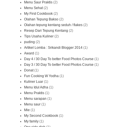
Menu Saur Praktis
(2)
Menu Sehat
(2)
My First Cookbook
(2)
Olahan Tepung Bakso
(2)
Olahan tepung kentang seduh / flakes
(2)
Resep Dari Tepung Kentang
(2)
Tips Usaha Kuliner
(2)
puding
(2)
Artikel Lomba : Srikandi Blogger 2014
(1)
Award
(1)
Day 4 / 30 Day To better Food Photos Course
(1)
Day 3 / 30 Day To better Food Photos Course
(1)
Donat
(1)
Fun Cooking W Yodha
(1)
Kuliner Luar
(1)
Menu Idul Adha
(1)
Menu Praktis
(1)
Menu sarapan
(1)
Menu saur
(1)
Mie
(1)
My Second Cookbook
(1)
My family
(1)
One side dish
(1)