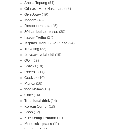
Aneka Tepung
(54)
Citarasa Etnik Nusantara
(53)
Give Away
(49)
Modern
(48)
Resep pembaca
(45)
30 hari berbagi resep
(30)
Favorit Yodha
(27)
Inspirasi Menu Buka Puasa
(24)
Traveling
(22)
#giveawaydiahdidi
(19)
OOT
(19)
Snacks
(19)
Recepis
(17)
Cookies
(16)
Manca
(16)
food review
(16)
Cake
(14)
Traditional drink
(14)
Korean Corner
(13)
Shop
(12)
Kue Kering Lebaran
(11)
Menu takjil puasa
(11)