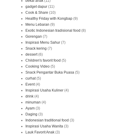
bekal anak
(11)
gadget dapur
(11)
Cook & Share
(10)
Healthy Friday with Kongbap
(9)
Menu Lebaran
(9)
Exotic Indonesian tradisional food
(8)
Gorengan
(7)
Inspirasi Menu Sahur
(7)
Snack kering
(7)
dessert
(6)
Children's favorit food
(5)
Cooking Video
(5)
Snack Pengantar Buka Puasa
(5)
curhat
(5)
Event
(4)
Inspirasi Usaha Kuliner
(4)
drink
(4)
minuman
(4)
Ayam
(3)
Daging
(3)
Indonesian traditional food
(3)
Inspirasi Usaha Wanita
(3)
Lauk Favorit Anak
(3)