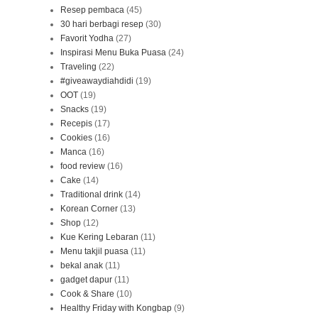
Resep pembaca
(45)
30 hari berbagi resep
(30)
Favorit Yodha
(27)
Inspirasi Menu Buka Puasa
(24)
Traveling
(22)
#giveawaydiahdidi
(19)
OOT
(19)
Snacks
(19)
Recepis
(17)
Cookies
(16)
Manca
(16)
food review
(16)
Cake
(14)
Traditional drink
(14)
Korean Corner
(13)
Shop
(12)
Kue Kering Lebaran
(11)
Menu takjil puasa
(11)
bekal anak
(11)
gadget dapur
(11)
Cook & Share
(10)
Healthy Friday with Kongbap
(9)