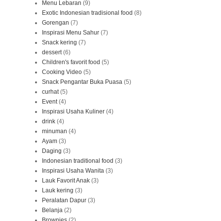
Menu Lebaran
(9)
Exotic Indonesian tradisional food
(8)
Gorengan
(7)
Inspirasi Menu Sahur
(7)
Snack kering
(7)
dessert
(6)
Children's favorit food
(5)
Cooking Video
(5)
Snack Pengantar Buka Puasa
(5)
curhat
(5)
Event
(4)
Inspirasi Usaha Kuliner
(4)
drink
(4)
minuman
(4)
Ayam
(3)
Daging
(3)
Indonesian traditional food
(3)
Inspirasi Usaha Wanita
(3)
Lauk Favorit Anak
(3)
Lauk kering
(3)
Peralatan Dapur
(3)
Belanja
(2)
Brownies
(2)