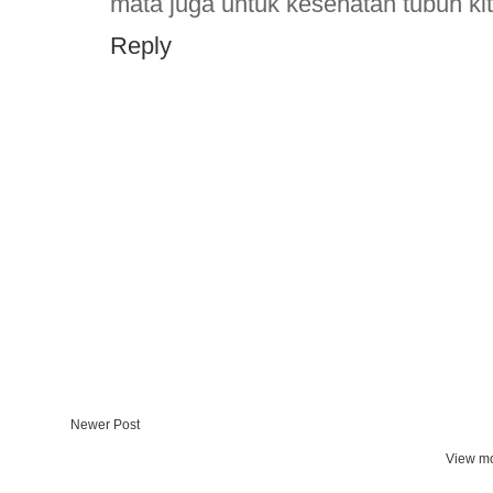
mata juga untuk kesehatan tubuh ki
Reply
Newer Post
View mo