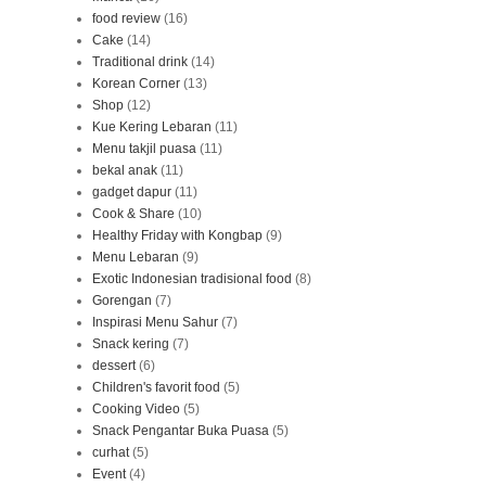
food review
(16)
Cake
(14)
Traditional drink
(14)
Korean Corner
(13)
Shop
(12)
Kue Kering Lebaran
(11)
Menu takjil puasa
(11)
bekal anak
(11)
gadget dapur
(11)
Cook & Share
(10)
Healthy Friday with Kongbap
(9)
Menu Lebaran
(9)
Exotic Indonesian tradisional food
(8)
Gorengan
(7)
Inspirasi Menu Sahur
(7)
Snack kering
(7)
dessert
(6)
Children's favorit food
(5)
Cooking Video
(5)
Snack Pengantar Buka Puasa
(5)
curhat
(5)
Event
(4)