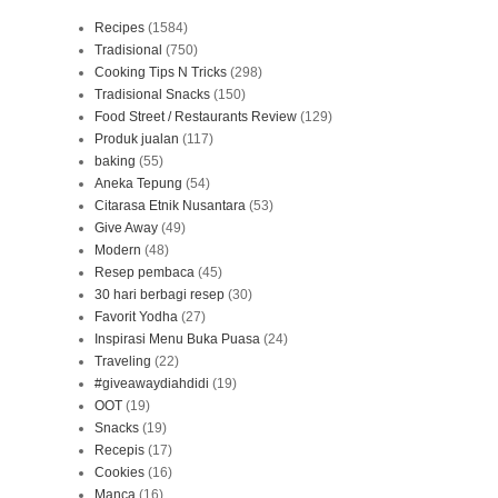
Recipes
(1584)
Tradisional
(750)
Cooking Tips N Tricks
(298)
Tradisional Snacks
(150)
Food Street / Restaurants Review
(129)
Produk jualan
(117)
baking
(55)
Aneka Tepung
(54)
Citarasa Etnik Nusantara
(53)
Give Away
(49)
Modern
(48)
Resep pembaca
(45)
30 hari berbagi resep
(30)
Favorit Yodha
(27)
Inspirasi Menu Buka Puasa
(24)
Traveling
(22)
#giveawaydiahdidi
(19)
OOT
(19)
Snacks
(19)
Recepis
(17)
Cookies
(16)
Manca
(16)