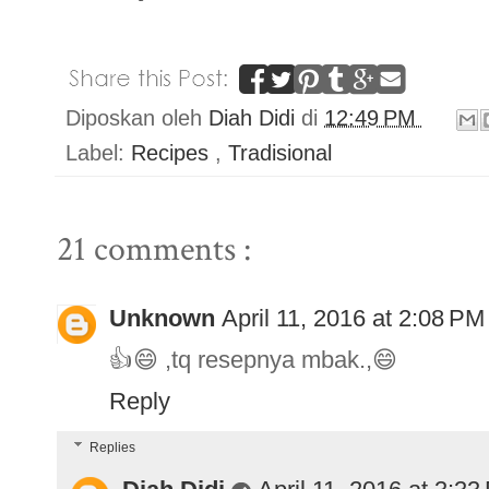
Diposkan oleh
Diah Didi
di
12:49 PM
Label:
Recipes
,
Tradisional
21 comments :
Unknown
April 11, 2016 at 2:08 PM
👍😄 ,tq resepnya mbak.,😄
Reply
Replies