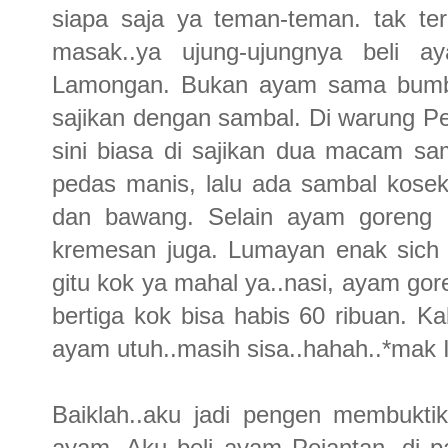
siapa saja ya teman-teman. tak ter
masak..ya ujung-ujungnya beli 
Lamongan. Bukan ayam sama bumbu 
sajikan dengan sambal. Di warung 
sini biasa di sajikan dua macam s
pedas manis, lalu ada sambal kose
dan bawang. Selain ayam goreng 
kremesan juga. Lumayan enak sich ra
gitu kok ya mahal ya..nasi, ayam go
bertiga kok bisa habis 60 ribuan. K
ayam utuh..masih sisa..hahah..*mak I
Baiklah..aku jadi pengen membukti
ayam. Aku beli ayam Pejantan, di p