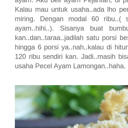
Kalau mau untuk usaha..ada lho pe
miring. Dengan modal 60 ribu..( 
ayam..hihi..). Sisanya buat bu
kan..dan..taraa..jadilah satu porsi
hingga 6 porsi ya..nah..kalau di hit
120 ribu sendiri kan. Jadi..masih b
usaha Pecel Ayam Lamongan..haha.