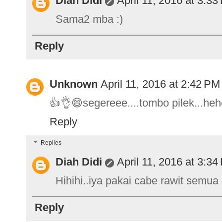
Diah Didi
April 11, 2016 at 3:3
Sama2 mba :)
Reply
Unknown
April 11, 2016 at 2:42 PM
👍👌😄segereee....tombo pilek...he
Reply
Replies
Diah Didi
April 11, 2016 at 3:3
Hihihi..iya pakai cabe rawit semu
Reply