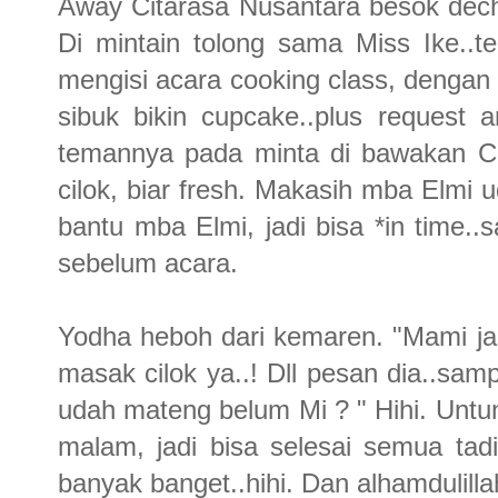
Away Citarasa Nusantara besok dech.
Di mintain tolong sama Miss Ike..t
mengisi acara cooking class, dengan
sibuk bikin cupcake..plus request
temannya pada minta di bawakan Cilo
cilok, biar fresh. Makasih mba Elmi 
bantu mba Elmi, jadi bisa *in time.
sebelum acara.
Yodha heboh dari kemaren. "Mami jan
masak cilok ya..! Dll pesan dia..sam
udah mateng belum Mi ? " Hihi. Untun
malam, jadi bisa selesai semua tadi.
banyak banget..hihi. Dan alhamdulil