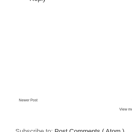
Newer Post
View mo
Subscribe to:
Post Comments ( Atom )