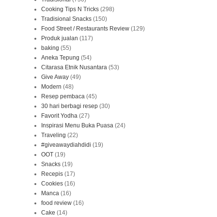
Cooking Tips N Tricks
(298)
Tradisional Snacks
(150)
Food Street / Restaurants Review
(129)
Produk jualan
(117)
baking
(55)
Aneka Tepung
(54)
Citarasa Etnik Nusantara
(53)
Give Away
(49)
Modern
(48)
Resep pembaca
(45)
30 hari berbagi resep
(30)
Favorit Yodha
(27)
Inspirasi Menu Buka Puasa
(24)
Traveling
(22)
#giveawaydiahdidi
(19)
OOT
(19)
Snacks
(19)
Recepis
(17)
Cookies
(16)
Manca
(16)
food review
(16)
Cake
(14)