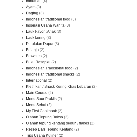
minuman
(4)
Ayam
(3)
Daging
(3)
Indonesian traditional food
(3)
Inspirasi Usaha Wanita
(3)
Lauk Favorit Anak
(3)
Lauk kering
(3)
Peralatan Dapur
(3)
Belanja
(2)
Brownies
(2)
Buku Resepku
(2)
Indonesian Tradisional food
(2)
Indonesian traditional snacks
(2)
International
(2)
Klethikan / Snack Kering Khas Lebaran
(2)
Main Course
(2)
Menu Saur Praktis
(2)
Menu Sehat
(2)
My First Cookbook
(2)
Olahan Tepung Bakso
(2)
Olahan tepung kentang seduh / flakes
(2)
Resep Dari Tepung Kentang
(2)
Tips Usaha Kuliner
(2)