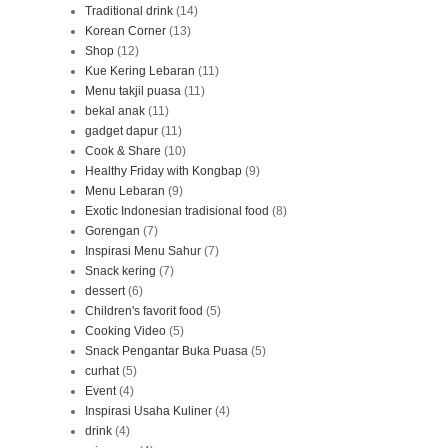
Traditional drink
(14)
Korean Corner
(13)
Shop
(12)
Kue Kering Lebaran
(11)
Menu takjil puasa
(11)
bekal anak
(11)
gadget dapur
(11)
Cook & Share
(10)
Healthy Friday with Kongbap
(9)
Menu Lebaran
(9)
Exotic Indonesian tradisional food
(8)
Gorengan
(7)
Inspirasi Menu Sahur
(7)
Snack kering
(7)
dessert
(6)
Children's favorit food
(5)
Cooking Video
(5)
Snack Pengantar Buka Puasa
(5)
curhat
(5)
Event
(4)
Inspirasi Usaha Kuliner
(4)
drink
(4)