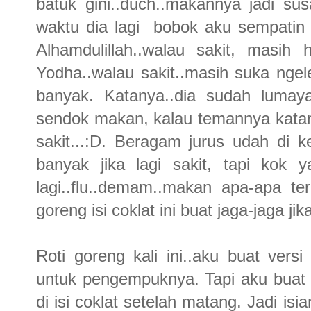
batuk gini..duch..makannya jadi susah
waktu dia lagi bobok aku sempatin bi
Alhamdulillah..walau sakit, masih 
Yodha..walau sakit..masih suka nge
banyak. Katanya..dia sudah lumay
sendok makan, kalau temannya kata
sakit...:D. Beragam jurus udah di 
banyak jika lagi sakit, tapi kok 
lagi..flu..demam..makan apa-apa te
goreng isi coklat ini buat jaga-jaga ji
Roti goreng kali ini..aku buat versi
untuk pengempuknya. Tapi aku buat d
di isi coklat setelah matang. Jadi is