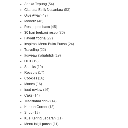
Aneka Tepung
(54)
Citarasa Etnik Nusantara
(53)
Give Away
(49)
Modern
(48)
Resep pembaca
(45)
30 hari berbagi resep
(30)
Favorit Yodha
(27)
Inspirasi Menu Buka Puasa
(24)
Traveling
(22)
#giveawaydiahdidi
(19)
OOT
(19)
Snacks
(19)
Recepis
(17)
Cookies
(16)
Manca
(16)
food review
(16)
Cake
(14)
Traditional drink
(14)
Korean Corner
(13)
Shop
(12)
Kue Kering Lebaran
(11)
Menu takjil puasa
(11)