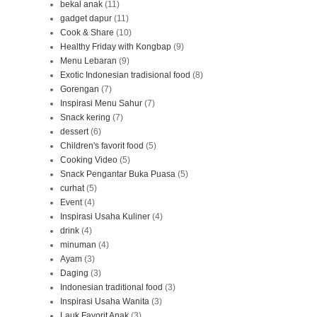
bekal anak
(11)
gadget dapur
(11)
Cook & Share
(10)
Healthy Friday with Kongbap
(9)
Menu Lebaran
(9)
Exotic Indonesian tradisional food
(8)
Gorengan
(7)
Inspirasi Menu Sahur
(7)
Snack kering
(7)
dessert
(6)
Children's favorit food
(5)
Cooking Video
(5)
Snack Pengantar Buka Puasa
(5)
curhat
(5)
Event
(4)
Inspirasi Usaha Kuliner
(4)
drink
(4)
minuman
(4)
Ayam
(3)
Daging
(3)
Indonesian traditional food
(3)
Inspirasi Usaha Wanita
(3)
Lauk Favorit Anak
(3)