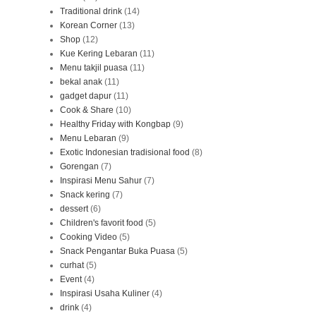
Traditional drink
(14)
Korean Corner
(13)
Shop
(12)
Kue Kering Lebaran
(11)
Menu takjil puasa
(11)
bekal anak
(11)
gadget dapur
(11)
Cook & Share
(10)
Healthy Friday with Kongbap
(9)
Menu Lebaran
(9)
Exotic Indonesian tradisional food
(8)
Gorengan
(7)
Inspirasi Menu Sahur
(7)
Snack kering
(7)
dessert
(6)
Children's favorit food
(5)
Cooking Video
(5)
Snack Pengantar Buka Puasa
(5)
curhat
(5)
Event
(4)
Inspirasi Usaha Kuliner
(4)
drink
(4)