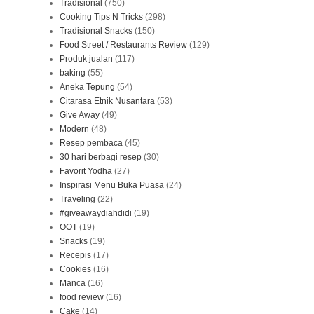
Tradisional
(750)
Cooking Tips N Tricks
(298)
Tradisional Snacks
(150)
Food Street / Restaurants Review
(129)
Produk jualan
(117)
baking
(55)
Aneka Tepung
(54)
Citarasa Etnik Nusantara
(53)
Give Away
(49)
Modern
(48)
Resep pembaca
(45)
30 hari berbagi resep
(30)
Favorit Yodha
(27)
Inspirasi Menu Buka Puasa
(24)
Traveling
(22)
#giveawaydiahdidi
(19)
OOT
(19)
Snacks
(19)
Recepis
(17)
Cookies
(16)
Manca
(16)
food review
(16)
Cake
(14)