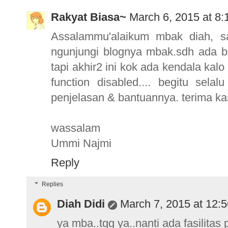
Rakyat Biasa~
March 6, 2015 at 8
Assalammu'alaikum mbak diah, sal
ngunjungi blognya mbak.sdh ada b
tapi akhir2 ini kok ada kendala ka
function disabled.... begitu sel
penjelasan & bantuannya. terima kas
wassalam
Ummi Najmi
Reply
Replies
Diah Didi
March 7, 2015 at 12:
ya mba..tgg ya..nanti ada fasilitas p