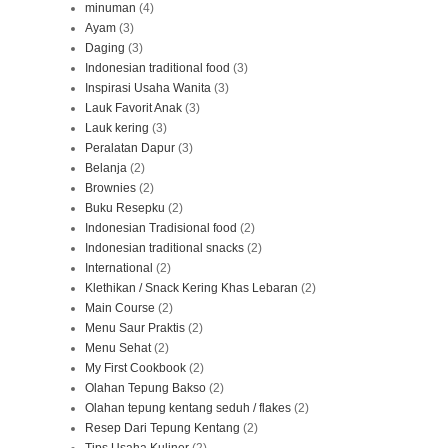
minuman
(4)
Ayam
(3)
Daging
(3)
Indonesian traditional food
(3)
Inspirasi Usaha Wanita
(3)
Lauk Favorit Anak
(3)
Lauk kering
(3)
Peralatan Dapur
(3)
Belanja
(2)
Brownies
(2)
Buku Resepku
(2)
Indonesian Tradisional food
(2)
Indonesian traditional snacks
(2)
International
(2)
Klethikan / Snack Kering Khas Lebaran
(2)
Main Course
(2)
Menu Saur Praktis
(2)
Menu Sehat
(2)
My First Cookbook
(2)
Olahan Tepung Bakso
(2)
Olahan tepung kentang seduh / flakes
(2)
Resep Dari Tepung Kentang
(2)
Tips Usaha Kuliner
(2)