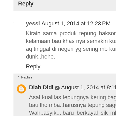
Reply
yessi
August 1, 2014 at 12:23 PM
Kirain sama produk tepung bakson
kelamaan bau khas nya semakin kua
aq tinggal di negeri yg sering mb ku
dunk..hehe..
Reply
Replies
Diah Didi
August 1, 2014 at 8:
Asal kualitas tepungnya kering b
bau lho mba..harusnya tepung sagu 
Wah..asyik....baru berkayal sik 