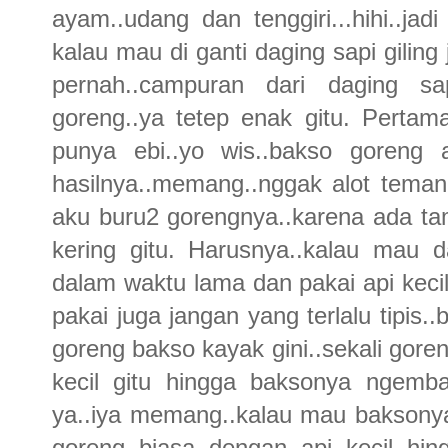
ayam..udang dan tenggiri...hihi..ja
kalau mau di ganti daging sapi gilin
pernah..campuran dari daging sa
goreng..ya tetep enak gitu. Perta
punya ebi..yo wis..bakso goreng 
hasilnya..memang..nggak alot tema
aku buru2 gorengnya..karena ada tam
kering gitu. Harusnya..kalau mau 
dalam waktu lama dan pakai api keci
pakai juga jangan yang terlalu tipis
goreng bakso kayak gini..sekali goren
kecil gitu hingga baksonya ngemb
ya..iya memang..kalau mau baksonya 
goreng biasa dengan api kecil hin