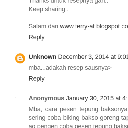
Thanks untuk resepnya gan..
Keep sharing..
Salam dari
www.ferry-at.blogspot.c
Reply
Unknown
December 3, 2014 at 9:0
mba...adakah resep sausnya>
Reply
Anonymous
January 30, 2015 at 4
Mba, cara pesen tepung baksonya
sering coba biking bakso goreng t
aq pengen coba pesen tepung bakso