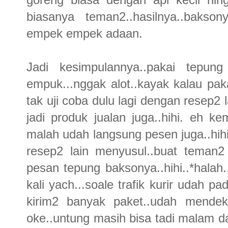
biasanya teman2..hasilnya..bakso
empek empek adaan.
Jadi kesimpulannya..pakai tepung
empuk...nggak alot..kayak kalau pak
tak uji coba dulu lagi dengan resep2
jadi produk jualan juga..hihi. eh
malah udah langsung pesen juga..hihi
resep2 lain menyusul..buat teman
pesan tepung baksonya..hihi..*halah.
kali yach...soale trafik kurir udah p
kirim2 banyak paket..udah mendeka
oke..untung masih bisa tadi malam da