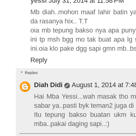
yessi
July 31, 2014 at 11:58 PM
Mb diah..mohon maaf lahir batin ya
da rasanya hix.. T.T
oia mb tepung bakso nya apa puny
ini tp msh bgg mo tak buat apa lg
ini.oia klo pake dgg sapi gmn mb..b
Reply
Replies
Diah Didi
August 1, 2014 at 7:
Hai Mba Yessi...wah masak tho mb
sabar ya..pasti byk teman2 juga di 
Itu tepung bakso buatan ukm ku
mba..pakai daging sapi..:)