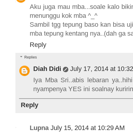
Aku juga mau mba...soale kalo biki
menunggu kok mba ^_^
Sambil tgg tepung baso kan bisa uj
mba tepung kentang nya..(dah ga s
Reply
Replies
Diah Didi
July 17, 2014 at 10:3
Iya Mba Sri..abis lebaran ya..hih
nyampenya YES ini soalnay kuririn
Reply
Lupna
July 15, 2014 at 10:29 AM