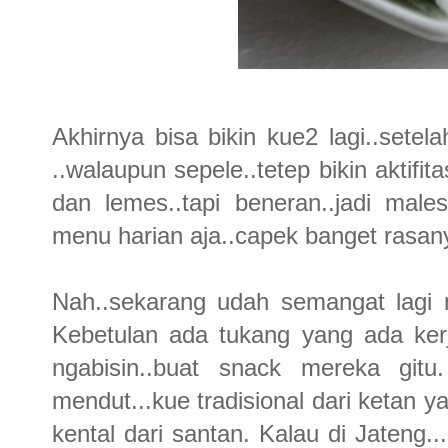
Akhirnya bisa bikin kue2 lagi..set
..walaupun sepele..tetep bikin aktif
dan lemes..tapi beneran..jadi mal
menu harian aja..capek banget rasa
Nah..sekarang udah semangat lagi n
Kebetulan ada tukang yang ada kerj
ngabisin..buat snack mereka gitu
mendut...kue tradisional dari ketan ya
kental dari santan. Kalau di Jateng.