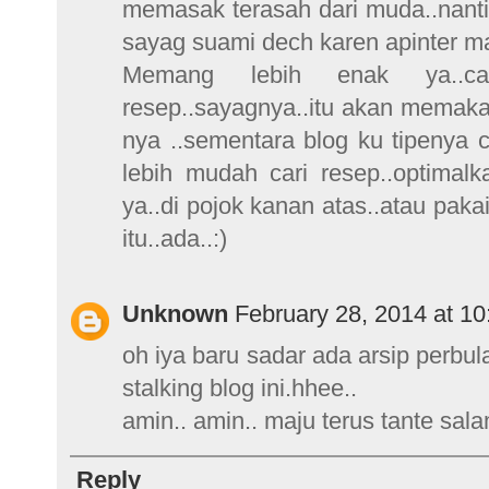
memasak terasah dari muda..nanti
sayag suami dech karen apinter ma
Memang lebih enak ya..car
resep..sayagnya..itu akan memaka
nya ..sementara blog ku tipenya 
lebih mudah cari resep..optimalk
ya..di pojok kanan atas..atau paka
itu..ada..:)
Unknown
February 28, 2014 at 1
oh iya baru sadar ada arsip perbu
stalking blog ini.hhee..
amin.. amin.. maju terus tante sal
Reply