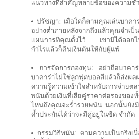
แนวทางที่สำคัญหลายข้อของความช
• ปรัชญา: เมื่อใดก็ตามคุณเล่นบาคาร่า
อย่างต่ำภายหลังจากถึงแล้วคุณจำเป็น
แผนการที่คุณตั้งไว้ เขามิได้ออกไป
กำไรแล้วก็คืนเงินต้นให้กับผู้แพ้
• การจัดการกองทุน: อย่าถือบาคาร่า
บาคาร่าไม่ใช่ลูกฟุตบอลสีแล้วก็ส่งผ
ความรู้ความเข้าใจสำหรับการจ่ายตลา
พนันด้วยเงินที่เสียคู่ราคาต่อรองของ
ไหนถึงคุณจะร่ำรวยพนัน นอกนั้นยัง
ค้ำประกันได้ว่าจะมีคู่อยู่ในขีด จำกัด
• กรรมวิธีพนัน: ตามความเป็นจริงเมื่อ