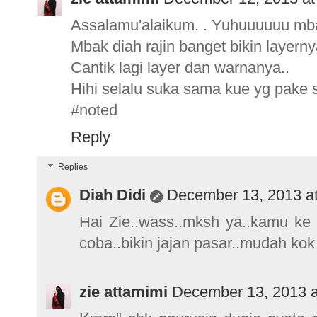
Assalamu'alaikum. . Yuhuuuuuu mba
Mbak diah rajin banget bikin layerny
Cantik lagi layer dan warnanya..
Hihi selalu suka sama kue yg pake 
#noted
Reply
Replies
Diah Didi
December 13, 2013 a
Hai Zie..wass..mksh ya..kamu ke m
coba..bikin jajan pasar..mudah kok 
zie attamimi
December 13, 2013 a