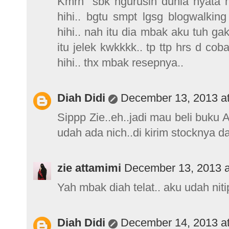
Kmrn" sbk ngurusin dunia nyata 
hihi.. bgtu smpt lgsg blogwalkin
hihi.. nah itu dia mbak aku tuh ga
itu jelek kwkkkk.. tp ttp hrs d c
hihi.. thx mbak resepnya..
Diah Didi
December 13, 2013 a
Sippp Zie..eh..jadi mau beli buku
udah ada nich..di kirim stocknya da
zie attamimi
December 13, 2013 a
Yah mbak diah telat.. aku udah ni
Diah Didi
December 14, 2013 a