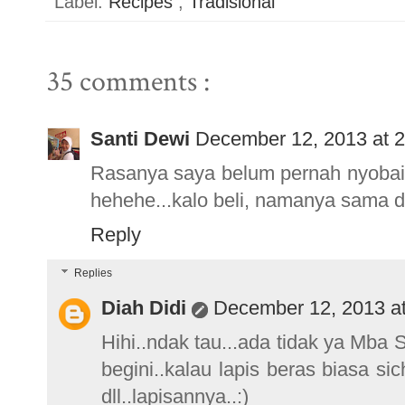
Label:
Recipes
,
Tradisional
35 comments :
Santi Dewi
December 12, 2013 at 
Rasanya saya belum pernah nyobain
hehehe...kalo beli, namanya sama d
Reply
Replies
Diah Didi
December 12, 2013 a
Hihi..ndak tau...ada tidak ya Mba S
begini..kalau lapis beras biasa si
dll..lapisannya..:)