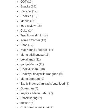
OOT
(19)
Snacks
(19)
Recepis
(17)
Cookies
(16)
Manca
(16)
food review
(16)
Cake
(14)
Traditional drink
(14)
Korean Corner
(13)
Shop
(12)
Kue Kering Lebaran
(11)
Menu takjil puasa
(11)
bekal anak
(11)
gadget dapur
(11)
Cook & Share
(10)
Healthy Friday with Kongbap
(9)
Menu Lebaran
(9)
Exotic Indonesian tradisional food
(8)
Gorengan
(7)
Inspirasi Menu Sahur
(7)
Snack kering
(7)
dessert
(6)
Children's favorit food
(5)