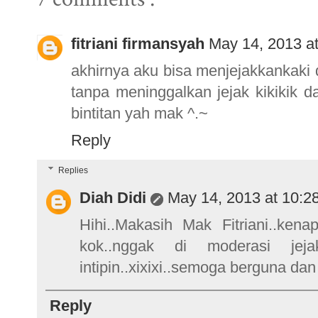
fitriani firmansyah
May 14, 2013 a
akhirnya aku bisa menjejakkankaki d
tanpa meninggalkan jejak kikikik 
bintitan yah mak ^.~
Reply
Replies
Diah Didi
May 14, 2013 at 10:2
Hihi..Makasih Mak Fitriani..ken
kok..nggak di moderasi jeja
intipin..xixixi..semoga berguna dan
Reply