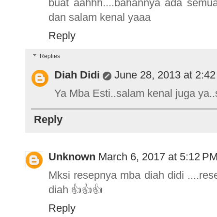
buat aahhh....bahannya ada semua
dan salam kenal yaaa
Reply
Replies
Diah Didi
June 28, 2013 at 2:4
Ya Mba Esti..salam kenal juga ya.
Reply
Unknown
March 6, 2017 at 5:12 P
Mksi resepnya mba diah didi ....re
diah 👍👍👍
Reply