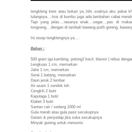
tengkleng kere atau bukan ya..hihi..soalnya aku pakai 
tulangnya....trus di bumbu juga ada tambahan cabai merahn
Tapi yang jelas....rasanya enak....segar....pas di mak
tongseng....dengan di tambah bawang putih goreng, bawang
Ini resep tengklengnya ya....
Bahan :
500 gram iga kambing, potong2 kecil, blansir ( rebus denga
Lengkuas 1 cm, memarkan
Jahe 1 cm, memarkan
Serai 1 batang, memarkan
Daun jeruk 2 lembar
Air asam 1 sendok teh
Cengkih 2 butir
Kapulaga 1 butir
Klabet 3 butir
Santan cair / sedang 1000 ml
Gula merah atau gula pasir secukupnya
Garam & penyedap jika suka secukupnya
Minyak goreng untuk menumis