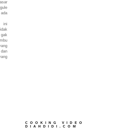
pasar
ule
 ada
 ini
idak
 gak
umbu
yang
 dan
yang
COOKING VIDEO
DIAHDIDI.COM