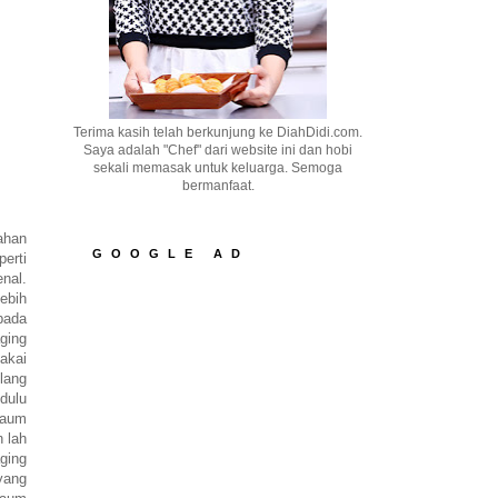
Terima kasih telah berkunjung ke DiahDidi.com.
Saya adalah "Chef" dari website ini dan hobi
sekali memasak untuk keluarga. Semoga
bermanfaat.
ahan
GOOGLE AD
erti
nal.
ebih
pada
ging
akai
lang
dulu
kaum
 lah
ging
ang