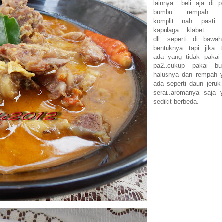
lainnya....beli aja di 
bumbu rempah g
komplit....nah pasti
kapulaga....klabet
dll....seperti di bawah
bentuknya...tapi jika t
ada yang tidak pakai
pa2..cukup pakai b
halusnya dan rempah 
ada seperti daun jeruk
serai..aromanya saja 
sedikit berbeda.