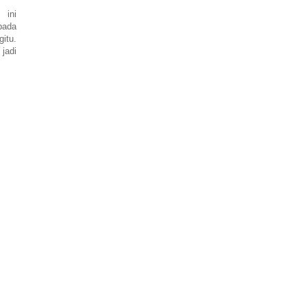
 ini
pada
gitu.
jadi