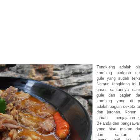
Tengkleng adalah ol
kambing berkuah sep
gule yang sudah terke
Namun tengkleng ini l
encer santannya dari
gule dan bagian da
kambing yang di p
adalah bagian deket2 tu
dan jerohan. Konon 
jaman penjajahan..
Belanda dan bangsawan
yang bisa makan da
dan santan y