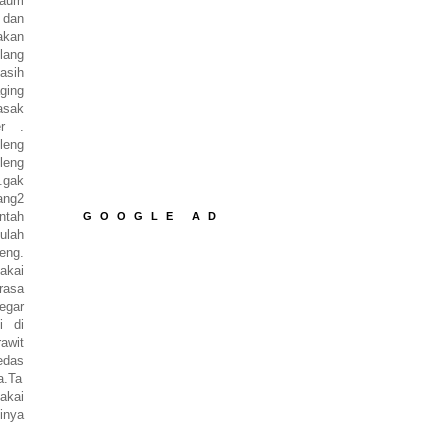
kaum
 dan
akan
ang
sih
ging
asak
er .
leng
kleng
.gak
ang2
.ntah
GOOGLE AD
ulah
eng.
pakai
rasa
egar
i di
awit
edas
a.Ta
akai
inya