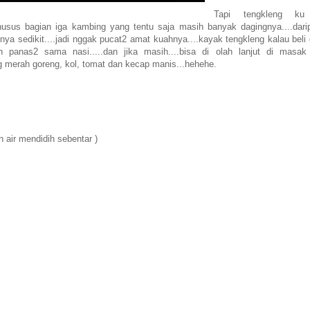
Tapi tengkleng ku
khusus bagian iga kambing yang tentu saja masih banyak dagingnya....dari
ya sedikit....jadi nggak pucat2 amat kuahnya....kayak tengkleng kalau beli 
an panas2 sama nasi.....dan jika masih....bisa di olah lanjut di masak 
 merah goreng, kol, tomat dan kecap manis...hehehe.
n air mendidih sebentar )