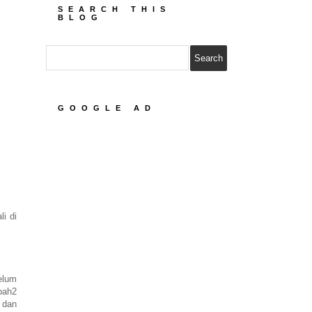
SEARCH THIS
BLOG
GOOGLE AD
i di
lum
pah2
dan