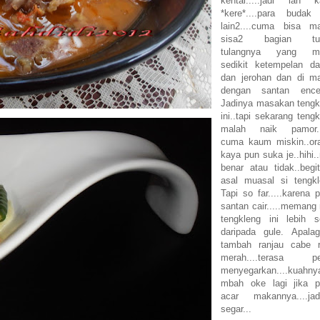
kental.....jadi lah 
*kere*....para budak
lain2....cuma bisa m
sisa2 bagian tul
tulangnya yang ma
sedikit ketempelan da
dan jerohan dan di m
dengan santan enc
Jadinya masakan tengk
ini..tapi sekarang teng
malah naik pamor.
cuma kaum miskin..or
kaya pun suka je..hihi.
benar atau tidak..begit
asal muasal si tengkl
Tapi so far.....karena 
santan cair.....memang 
tengkleng ini lebih s
daripada gule. Apalag
tambah ranjau cabe r
merah....terasa p
menyegarkan....kuahny
mbah oke lagi jika p
acar makannya....jad
segar...