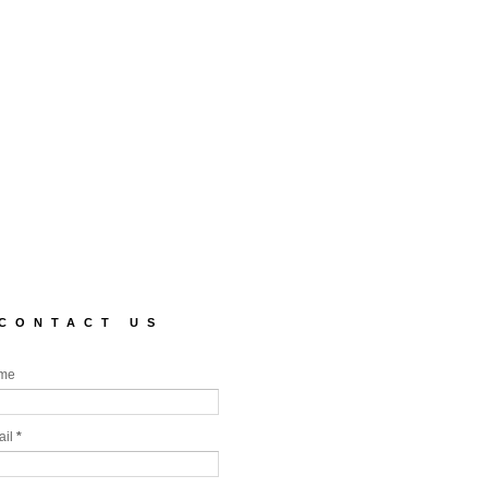
CONTACT US
me
ail
*