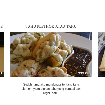
GE
TAHU PLETHOK ATAU TAHU
ACI..SEMUA..ENAK..
0
3
Sudah lama aku mendengar tentang tahu
plethok..yaitu olahan tahu yang berasal dari
Tegal. dari...