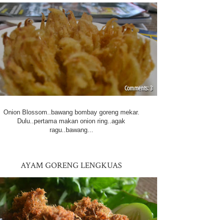
3
Onion Blossom..bawang bombay goreng mekar.
Dulu..pertama makan onion ring..agak
ragu..bawang...
AYAM GORENG LENGKUAS