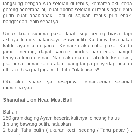
langsung dengan sup setelah di rebus, kemaren aku coba
goreng beberapa biji buat Yodha setelah di rebus agar lebih
gurih buat anak-anak. Tapi di sajikan rebus pun enak
banget dan lebih sehat ya.
Untuk kuah supnya pakai kuah sup bening biasa, tapi
aslinya itu unik, pakai sayur Sawi putih. Kaldunya bisa pakai
kaldu ayam atau jamur. Kemaren aku coba pakai Kaldu
jamur merang, dapat sample produk baru..enak banget
ternyata teman-teman. Nanti aku mau uji lab dulu ke di sini,
jika benar-benar kaldu alami yang tanpa penyedap buatan
dll...aku bisa jual juga nich..hihi. *otak bisnis*
Oke...aku share ya resepnya teman-teman...selamat
mencoba yaa.....
Shanghai Lion Head Meat Ball
Bahan :
250 gram daging Ayam beserta kulitnya, cincang halus
1 siung bawang putih, haluskan
2 buah Tahu putih ( ukuran kecil sedang / Tahu pasar ) ,