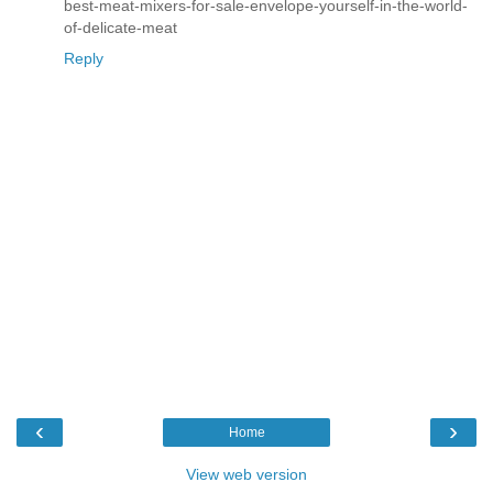
best-meat-mixers-for-sale-envelope-yourself-in-the-world-
of-delicate-meat
Reply
‹
›
Home
View web version