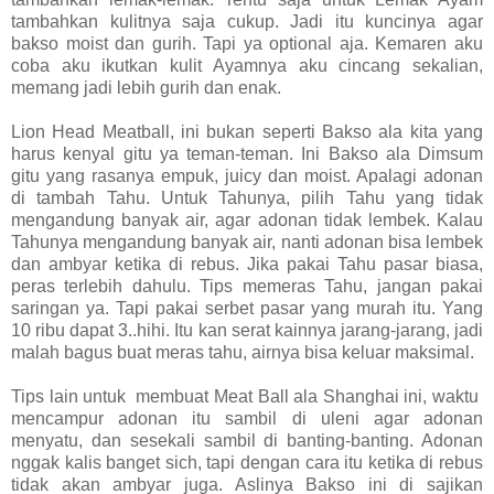
tambahkan kulitnya saja cukup. Jadi itu kuncinya agar
bakso moist dan gurih. Tapi ya optional aja. Kemaren aku
coba aku ikutkan kulit Ayamnya aku cincang sekalian,
memang jadi lebih gurih dan enak.
Lion Head Meatball, ini bukan seperti Bakso ala kita yang
harus kenyal gitu ya teman-teman. Ini Bakso ala Dimsum
gitu yang rasanya empuk, juicy dan moist. Apalagi adonan
di tambah Tahu. Untuk Tahunya, pilih Tahu yang tidak
mengandung banyak air, agar adonan tidak lembek. Kalau
Tahunya mengandung banyak air, nanti adonan bisa lembek
dan ambyar ketika di rebus. Jika pakai Tahu pasar biasa,
peras terlebih dahulu. Tips memeras Tahu, jangan pakai
saringan ya. Tapi pakai serbet pasar yang murah itu. Yang
10 ribu dapat 3..hihi. Itu kan serat kainnya jarang-jarang, jadi
malah bagus buat meras tahu, airnya bisa keluar maksimal.
Tips lain untuk membuat Meat Ball ala Shanghai ini, waktu
mencampur adonan itu sambil di uleni agar adonan
menyatu, dan sesekali sambil di banting-banting. Adonan
nggak kalis banget sich, tapi dengan cara itu ketika di rebus
tidak akan ambyar juga. Aslinya Bakso ini di sajikan