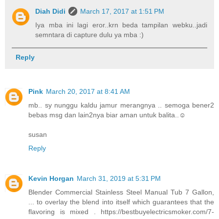
Diah Didi
March 17, 2017 at 1:51 PM
Iya mba ini lagi eror..krn beda tampilan webku..jadi
semntara di capture dulu ya mba :)
Reply
Pink
March 20, 2017 at 8:41 AM
mb.. sy nunggu kaldu jamur merangnya .. semoga bener2
bebas msg dan lain2nya biar aman untuk balita..☺
susan
Reply
Kevin Horgan
March 31, 2019 at 5:31 PM
Blender Commercial Stainless Steel Manual Tub 7 Gallon,
... to overlay the blend into itself which guarantees that the
flavoring is mixed . https://bestbuyelectricsmoker.com/7-