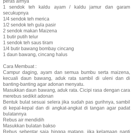
peras airnya
1 sendok teh kaldu ayam / kaldu jamur dan garam
secukupnya
1/4 sendok teh merica
1/2 sendok teh gula pasir
2 sendok makan Maizena
1 butir putih telur
1 sendok teh saus tiram
1/4 butir bawang bombay cincang
1 daun bawang, cincang halus
Cara Membuat :
Campur daging, ayam dan semua bumbu serta maizena,
kecuali daun bawang, aduk rata sambil di uleni dan di
banting-banting agar adonan menyatu.
Masukkan daun bawang, aduk rata. Cicipi rasa dengan cara
merebus sedikit adonan
Bentuk bulat sesuai selera jika sudah pas gurihnya, sambil
di kepal-kepal dan di angkat-angkat di tangan agar padat
bulatannya
Rebus air mendidih
Masukkan bulatan bakso
Rebus sebentar saja hingga matang, jika kelamaan nanti