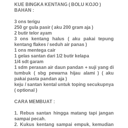
KUE BINGKA KENTANG ( BOLU KOJO )
BAHAN :
3 ons terigu
250 gr gula pasir ( aku 200 gram aja )
2 butir telor ayam
3 ons kentang halus ( aku pakai tepung
kentang flakes / seduh air panas )
1 ons mentega cair
1 gelas santan dari 1/2 butir kelapa
1/4 sdt garam
1 sdm perasan air daun pandan + suji yang di
tumbuk ( sbg pewarna hijau alami ) ( aku
pakai pasta pandan aja )
keju / santan kental untuk toping secukupnya
( optional )
CARA MEMBUAT :
1. Rebus santan hingga matang tapi jangan
sampai pecah.
2. Kukus kentang sampai empuk, kemudian