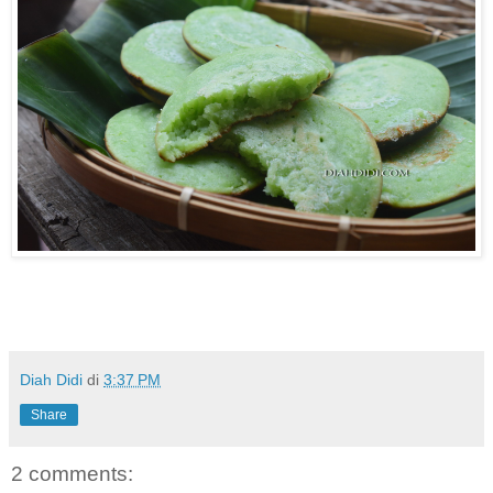
Diah Didi
di
3:37 PM
Share
2 comments: