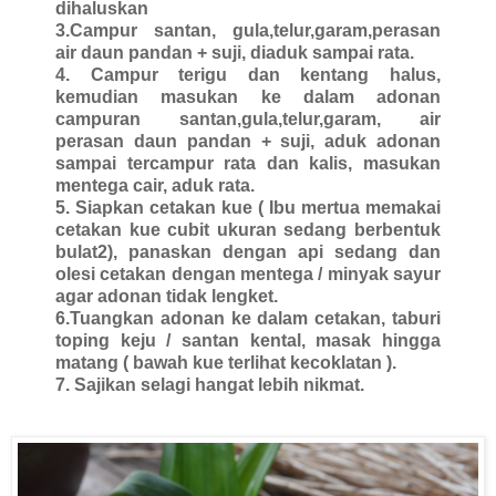
dihaluskan
3.Campur santan, gula,telur,garam,perasan
air daun pandan + suji, diaduk sampai rata.
4. Campur terigu dan kentang halus,
kemudian masukan ke dalam adonan
campuran santan,gula,telur,garam, air
perasan daun pandan + suji, aduk adonan
sampai tercampur rata dan kalis, masukan
mentega cair, aduk rata.
5. Siapkan cetakan kue ( Ibu mertua memakai
cetakan kue cubit ukuran sedang berbentuk
bulat2), panaskan dengan api sedang dan
olesi cetakan dengan mentega / minyak sayur
agar adonan tidak lengket.
6.Tuangkan adonan ke dalam cetakan, taburi
toping keju / santan kental, masak hingga
matang ( bawah kue terlihat kecoklatan ).
7. Sajikan selagi hangat lebih nikmat.