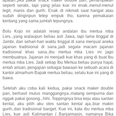
apalah..jika pakai snack maker double pan, penampakan
seperti serabi, tapi yang jelas kue ini enak..menul-menul
legit, manis dan gurih. Enak di nikmati saat hangat atau
sudah dinginpun tetep empuk lho, karena pemakaian
kentang yang sama jumlah tepungnya.
Bolu Kojo ini adalah resep andalan ibu mertua mba
Lies...yang walaupun beliau asli Jawa, tapi lama tinggal di
Jambi, dan sehari-hari waktu tinggal di sana menjual aneka
jajanan tradisional di sana..jadi segala macam jajanan
tradisional khas sana..ibu mertua mba Lies ini jago
membuatnya. Jajanan ini menjadi kue khas yang di buat Ibu
mertua mba Lies. Jadi setiap Ibu Mertua beliau punya hajat,
entah arisan, pengajian sebagai bawaan ke sebuah acara di
kantor almarhum Bapak mertua beliau, selalu kue ini yang di
bawa.
Setelah aku coba kali kedua, pakai snack maker double
pan, berhasil mulus manggangnya..matang sempurna dan
nggak pakai gosong...hihi. Toppingnya bisa keju atau santan
kental, aku pilih aku oles santan kental aja..biar makin
gurih..dan tradisional banget. Kue ini, kata ibu mertua mba
Lies, kue asli Kalimantan ( Banjarmasin, namanya Bika