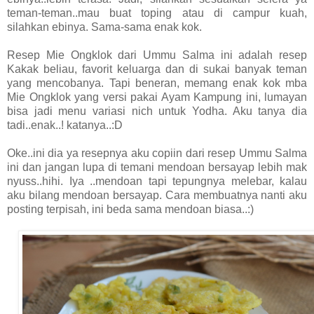
teman-teman..mau buat toping atau di campur kuah,
silahkan ebinya. Sama-sama enak kok.
Resep Mie Ongklok dari Ummu Salma ini adalah resep
Kakak beliau, favorit keluarga dan di sukai banyak teman
yang mencobanya. Tapi beneran, memang enak kok mba
Mie Ongklok yang versi pakai Ayam Kampung ini, lumayan
bisa jadi menu variasi nich untuk Yodha. Aku tanya dia
tadi..enak..! katanya..:D
Oke..ini dia ya resepnya aku copiin dari resep Ummu Salma
ini dan jangan lupa di temani mendoan bersayap lebih mak
nyuss..hihi. Iya ..mendoan tapi tepungnya melebar, kalau
aku bilang mendoan bersayap. Cara membuatnya nanti aku
posting terpisah, ini beda sama mendoan biasa..:)