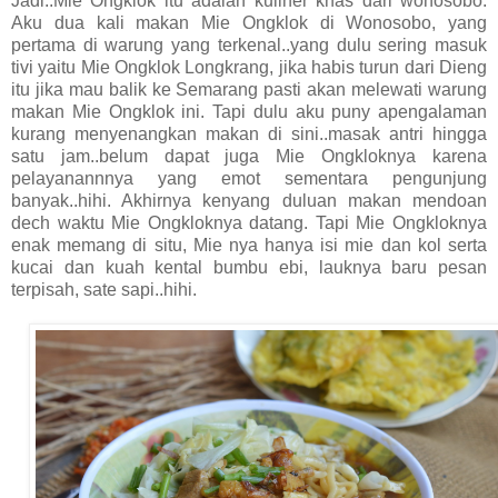
Jadi..Mie Ongklok itu adalah kuliner khas dari wonosobo.
Aku dua kali makan Mie Ongklok di Wonosobo, yang
pertama di warung yang terkenal..yang dulu sering masuk
tivi yaitu Mie Ongklok Longkrang, jika habis turun dari Dieng
itu jika mau balik ke Semarang pasti akan melewati warung
makan Mie Ongklok ini. Tapi dulu aku puny apengalaman
kurang menyenangkan makan di sini..masak antri hingga
satu jam..belum dapat juga Mie Ongkloknya karena
pelayanannnya yang emot sementara pengunjung
banyak..hihi. Akhirnya kenyang duluan makan mendoan
dech waktu Mie Ongkloknya datang. Tapi Mie Ongkloknya
enak memang di situ, Mie nya hanya isi mie dan kol serta
kucai dan kuah kental bumbu ebi, lauknya baru pesan
terpisah, sate sapi..hihi.