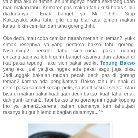
ya cuma aku di rumah..eh untungnya Yodha sekarang udah
mau makan tahu. Kemaren pas makan tahu krisi habis 4 biji
dia.katanya.." Enak banget ya Mi "..hihi. Sipp
Kak..ayukk..suka tahu gitu dong biar ada temen makan
kalau bikin cemilan dari tahu goreng..hihi.
Oke dech..mau coba cemilan murah meriah ini teman2..yukk
simak resepnya ya..yang pertama bakso tahu goreng.
Nish..mirip2 perkdel tahu sich..cuma pakai udang
cincang..jadinya lebih gurih banget rasanya..dan adonan di
ikat pakai tepung , aku sich pakai sedikit
Tepung Bakso
yang aku jual ya..jika nggak ada pakai sagu juga bisa.
Jadi...nggak bakalan mudah pecah dech pas di goreng
teman2..karena ada pengikatnya. Bakso tahu ini enak di
cemil pakai sambel kecap..petis, saus dll sesuai selera. Atau
bisa di makan pakai kuah..jadi dech bakso kuah tahu, enak
dan gurih teman2. Tapi bakso tahu goreng ini nggak kopong
lho ya teman2..karena bahan utamanya kan tahu..jadi
rasanya itu gurih lembut bagian dalamnya...^^