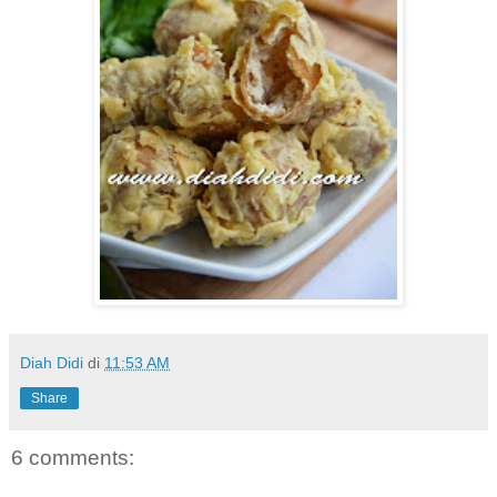
Diah Didi
di
11:53 AM
Share
6 comments: