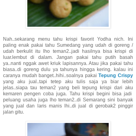
Nah..sekarang menu tahu krispi favorit Yodha nich. Ini
paling enak pakai tahu Sumedang yang udah di goreng /
udah berkulit itu lho teman2..jadi hasilnya bisa krispi di
luar.lembut di dalam. Jangan pakai tahu putih basah
ya..nanti nggak awet kriuk lapisannya. Atau jika pakai tahu
biasa..di goreng dulu ya tahunya hingga kering. kalau ini
caranya mudah banget..hihi..soalnya pakai
Tepung Crispy
yang aku jual..tapi tetep aku tulis saja ya biar lebih
jelas..siapa tau teman2 yang beli tepung krispi dari aku
kemaren pengen coba juga. Tahu krispi begini bisa jadi
peluang usaha juga lho teman2..di Semarang sini banyak
yang jual dan laris manis lhi..di jual di gerobak2 pinggir
jalan gitu.