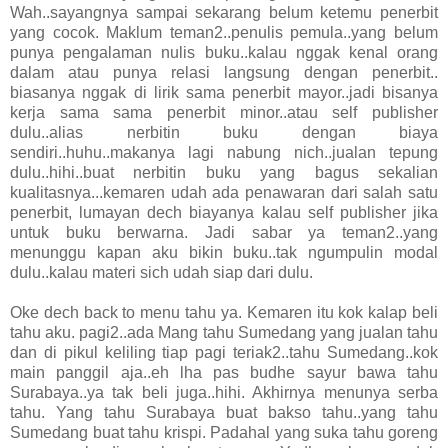
Wah..sayangnya sampai sekarang belum ketemu penerbit
yang cocok. Maklum teman2..penulis pemula..yang belum
punya pengalaman nulis buku..kalau nggak kenal orang
dalam atau punya relasi langsung dengan penerbit..
biasanya nggak di lirik sama penerbit mayor..jadi bisanya
kerja sama sama penerbit minor..atau self publisher
dulu..alias nerbitin buku dengan biaya
sendiri..huhu..makanya lagi nabung nich..jualan tepung
dulu..hihi..buat nerbitin buku yang bagus sekalian
kualitasnya...kemaren udah ada penawaran dari salah satu
penerbit, lumayan dech biayanya kalau self publisher jika
untuk buku berwarna. Jadi sabar ya teman2..yang
menunggu kapan aku bikin buku..tak ngumpulin modal
dulu..kalau materi sich udah siap dari dulu.
Oke dech back to menu tahu ya. Kemaren itu kok kalap beli
tahu aku. pagi2..ada Mang tahu Sumedang yang jualan tahu
dan di pikul keliling tiap pagi teriak2..tahu Sumedang..kok
main panggil aja..eh lha pas budhe sayur bawa tahu
Surabaya..ya tak beli juga..hihi. Akhirnya menunya serba
tahu. Yang tahu Surabaya buat bakso tahu..yang tahu
Sumedang buat tahu krispi. Padahal yang suka tahu goreng