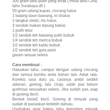
300 gram tahu putih yang enak ( misal tahu Cina,
tahu Surabaya dll )
50 gram udang kupas, cincang halus
1 batang daun bawang, iri shalus
1 tangkai sledri, iris halus
3 sendok makan tepung bakso
1 putih telur
1/2 sendok teh bawang putih bubuk
1/4 sendok teh merica bubuk
1/2 sendok teh kaldu bubuk
1/2 sendok teh gula pasir
garam sesuai selera
Cara membuat :
Haluskan tahu, campur dengan udang cincang
dan semua bumbu serta bahan lain. Aduk rata.
Koreksi rasa dulu ya, caranya ambil sedikit
adonan, goreng, lalu cicipi, udah pas belum
gurihnya sesuaikan selera. Jika sudah pas..siap
di goreng dech.
Bentuk bulat2 kecil. Goreng di minyak yang
sudah di panaskan terlebih dahulu,
Usahakan agar bakso tahu terendam minyak