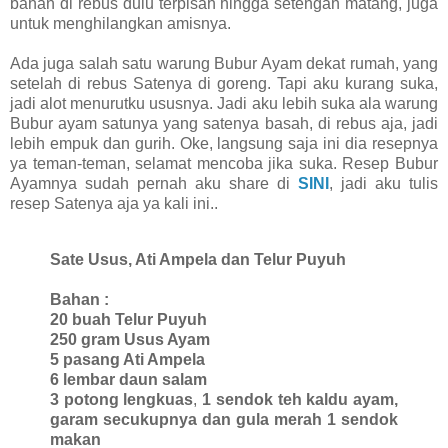
bahan di rebus dulu terpisah hingga setengah matang, juga
untuk menghilangkan amisnya.
Ada juga salah satu warung Bubur Ayam dekat rumah, yang
setelah di rebus Satenya di goreng. Tapi aku kurang suka,
jadi alot menurutku ususnya. Jadi aku lebih suka ala warung
Bubur ayam satunya yang satenya basah, di rebus aja, jadi
lebih empuk dan gurih. Oke, langsung saja ini dia resepnya
ya teman-teman, selamat mencoba jika suka. Resep Bubur
Ayamnya sudah pernah aku share di
SINI
, jadi aku tulis
resep Satenya aja ya kali ini..
Sate Usus, Ati Ampela dan Telur Puyuh
Bahan :
20 buah Telur Puyuh
250 gram Usus Ayam
5 pasang Ati Ampela
6 lembar daun salam
3 potong lengkuas
,
1 sendok teh kaldu ayam,
garam secukupnya dan gula merah 1 sendok
makan