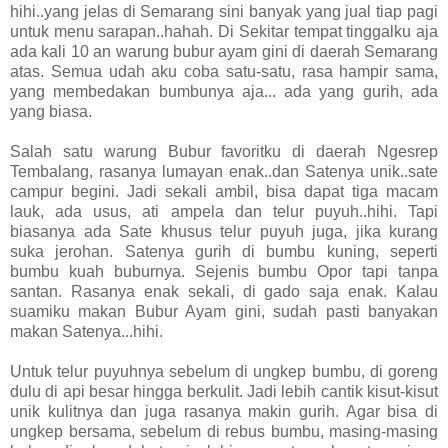
hihi..yang jelas di Semarang sini banyak yang jual tiap pagi
untuk menu sarapan..hahah. Di Sekitar tempat tinggalku aja
ada kali 10 an warung bubur ayam gini di daerah Semarang
atas. Semua udah aku coba satu-satu, rasa hampir sama,
yang membedakan bumbunya aja... ada yang gurih, ada
yang biasa.
Salah satu warung Bubur favoritku di daerah Ngesrep
Tembalang, rasanya lumayan enak..dan Satenya unik..sate
campur begini. Jadi sekali ambil, bisa dapat tiga macam
lauk, ada usus, ati ampela dan telur puyuh..hihi. Tapi
biasanya ada Sate khusus telur puyuh juga, jika kurang
suka jerohan. Satenya gurih di bumbu kuning, seperti
bumbu kuah buburnya. Sejenis bumbu Opor tapi tanpa
santan. Rasanya enak sekali, di gado saja enak. Kalau
suamiku makan Bubur Ayam gini, sudah pasti banyakan
makan Satenya...hihi.
Untuk telur puyuhnya sebelum di ungkep bumbu, di goreng
dulu di api besar hingga berkulit. Jadi lebih cantik kisut-kisut
unik kulitnya dan juga rasanya makin gurih. Agar bisa di
ungkep bersama, sebelum di rebus bumbu, masing-masing