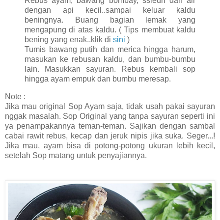
Rebus ayam, bawang bombay, ssledri dan air
dengan api kecil..sampai keluar kaldu
beningnya. Buang bagian lemak yang
mengapung di atas kaldu. ( Tips membuat kaldu
bening yang enak..klik di
sini
)
Tumis bawang putih dan merica hingga harum,
masukan ke rebusan kaldu, dan bumbu-bumbu
lain. Masukkan sayuran. Rebus kembali sop
hingga ayam empuk dan bumbu meresap.
Note :
Jika mau original Sop Ayam saja, tidak usah pakai sayuran
nggak masalah. Sop Original yang tanpa sayuran seperti ini
ya penampakannya teman-teman. Sajikan dengan sambal
cabai rawit rebus, kecap dan jeruk nipis jika suka. Seger...!
Jika mau, ayam bisa di potong-potong ukuran lebih kecil,
setelah Sop matang untuk penyajiannya.