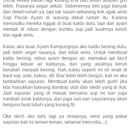
cocok ketika badan lagi kurang ena dan butuh asupan gizi
lebih. Rasanya segar sekali. Sebenernya beli juga banyak
dan deket rumah ya..tapi tak rasain sekarang kok agak amis
Sop Pecok Ayam di warung dekat rumah itu. Karena
menurutku mereka nggak di buat kaldu dulu, tapi dari ayam
mentah di rebus dengan bumbu sup..jadi kuahnya keruh
dan agak amis.
Kalau aku buat..Ayam Kampungnya aku kaldu bening dulu,
jadi lebih seger rasanya, dan tidak amis. Untuk membuat
kaldu bening, rebus ayam dengan air, memakai api kecil
hingga keluar air kaldunya, dari yang awalnya keruh
berubah menjadi bening. Nah..kaldu seperti ini ini enak di
baut sop..soto, bakso, dll. Biar lebih lebih bergizi, kali ini aku
tambahkan sayuran. Membuat kaldu akan lebih gurih jika
kita masukkan bawang bombay utuh dan sledri yang di ikat.
Jadi sayuran yang di masak bersama sup ini kan juga
nambah enak kaldunya..dan juga sari-sari sayurannya akan
berguna buat tubuh yang kurang fit.
Oke dech aku tulis lagi ya resepnya, versi yang pakai
sayuran kali ini teman-teman, selamat mencoba...:)