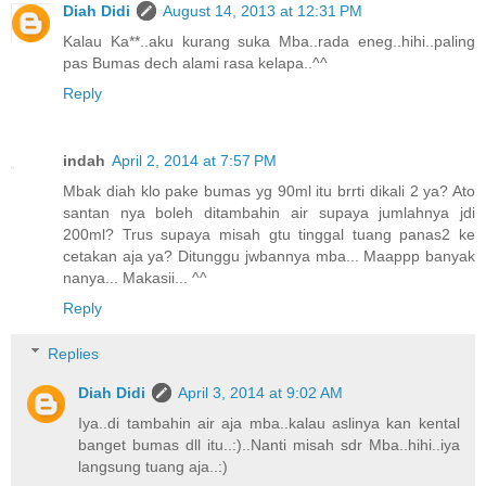
Diah Didi
August 14, 2013 at 12:31 PM
Kalau Ka**..aku kurang suka Mba..rada eneg..hihi..paling
pas Bumas dech alami rasa kelapa..^^
Reply
indah
April 2, 2014 at 7:57 PM
Mbak diah klo pake bumas yg 90ml itu brrti dikali 2 ya? Ato
santan nya boleh ditambahin air supaya jumlahnya jdi
200ml? Trus supaya misah gtu tinggal tuang panas2 ke
cetakan aja ya? Ditunggu jwbannya mba... Maappp banyak
nanya... Makasii... ^^
Reply
Replies
Diah Didi
April 3, 2014 at 9:02 AM
Iya..di tambahin air aja mba..kalau aslinya kan kental
banget bumas dll itu..:)..Nanti misah sdr Mba..hihi..iya
langsung tuang aja..:)