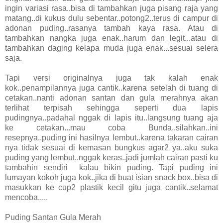
ingin variasi rasa..bisa di tambahkan juga pisang raja yang
matang..di kukus dulu sebentar..potong2..terus di campur di
adonan puding..rasanya tambah kaya rasa. Atau di
tambahkan nangka juga enak..harum dan legit...atau di
tambahkan daging kelapa muda juga enak...sesuai selera
saja.
Tapi versi originalnya juga tak kalah enak
kok..penampilannya juga cantik..karena setelah di tuang di
cetakan..nanti adonan santan dan gula merahnya akan
terlihat terpisah sehingga seperti dua lapis
pudingnya..padahal nggak di lapis itu..langsung tuang aja
ke cetakan...mau coba Bunda..silahkan..ini
resepnya..puding ini hasilnya lembut..karena takaran cairan
nya tidak sesuai di kemasan bungkus agar2 ya..aku suka
puding yang lembut..nggak keras..jadi jumlah cairan pasti ku
tambahin sendiri kalau bikin puding. Tapi puding ini
lumayan kokoh juga kok..jika di buat isian snack box..bisa di
masukkan ke cup2 plastik kecil gitu juga cantik..selamat
mencoba.....
Puding Santan Gula Merah