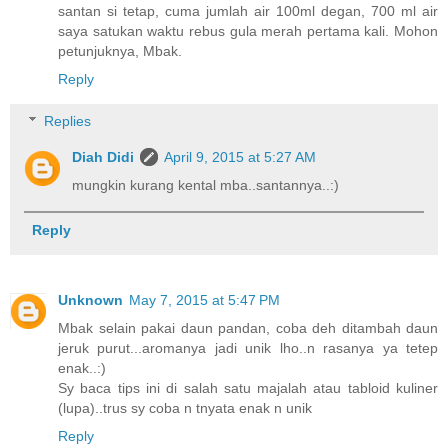
santan si tetap, cuma jumlah air 100ml degan, 700 ml air
saya satukan waktu rebus gula merah pertama kali. Mohon
petunjuknya, Mbak.
Reply
Replies
Diah Didi
April 9, 2015 at 5:27 AM
mungkin kurang kental mba..santannya..:)
Reply
Unknown
May 7, 2015 at 5:47 PM
Mbak selain pakai daun pandan, coba deh ditambah daun
jeruk purut...aromanya jadi unik lho..n rasanya ya tetep
enak..:)
Sy baca tips ini di salah satu majalah atau tabloid kuliner
(lupa)..trus sy coba n tnyata enak n unik
Reply