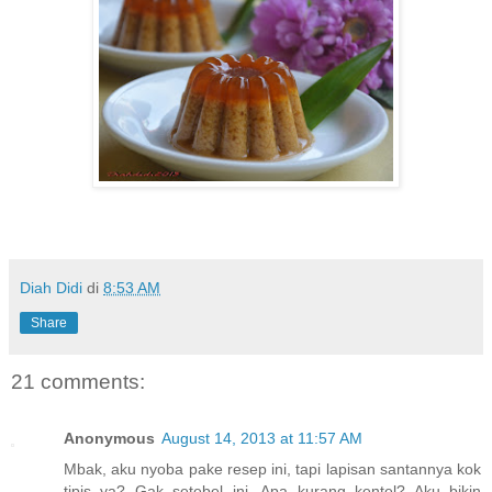
Diah Didi
di
8:53 AM
Share
21 comments:
Anonymous
August 14, 2013 at 11:57 AM
Mbak, aku nyoba pake resep ini, tapi lapisan santannya kok
tipis ya? Gak setebel ini. Apa kurang kentel? Aku bikin