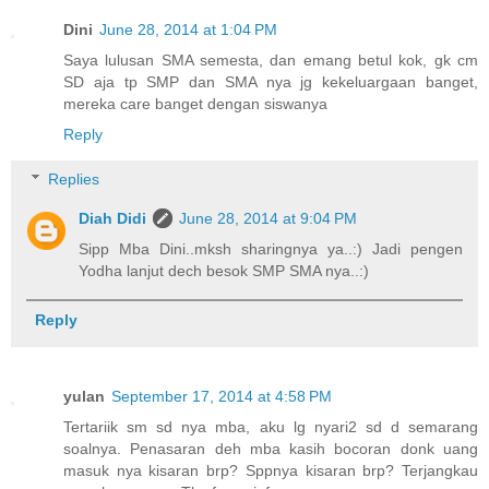
Dini
June 28, 2014 at 1:04 PM
Saya lulusan SMA semesta, dan emang betul kok, gk cm
SD aja tp SMP dan SMA nya jg kekeluargaan banget,
mereka care banget dengan siswanya
Reply
Replies
Diah Didi
June 28, 2014 at 9:04 PM
Sipp Mba Dini..mksh sharingnya ya..:) Jadi pengen
Yodha lanjut dech besok SMP SMA nya..:)
Reply
yulan
September 17, 2014 at 4:58 PM
Tertariik sm sd nya mba, aku lg nyari2 sd d semarang
soalnya. Penasaran deh mba kasih bocoran donk uang
masuk nya kisaran brp? Sppnya kisaran brp? Terjangkau