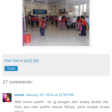
Diah Didi
di
10:57 AM
Share
27 comments:
wiwid
January 29, 2014 at 12:50 PM
Wah keren yaahh.. tar jg pengen deh anakq skolah situ.
Dulu pas mas yodha masuk SDnya, perlu budget brapa
mba?