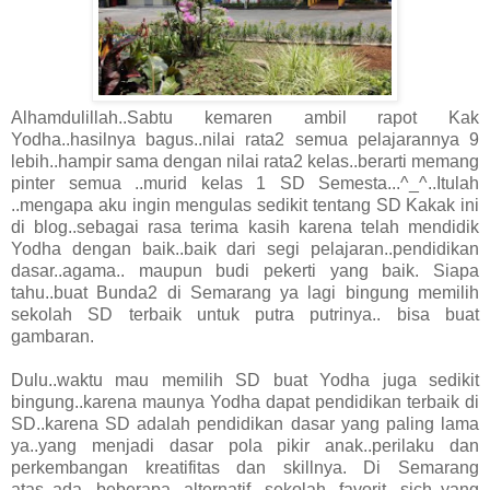
Alhamdulillah..Sabtu kemaren ambil rapot Kak
Yodha..hasilnya bagus..nilai rata2 semua pelajarannya 9
lebih..hampir sama dengan nilai rata2 kelas..berarti memang
pinter semua ..murid kelas 1 SD Semesta...^_^..Itulah
..mengapa aku ingin mengulas sedikit tentang SD Kakak ini
di blog..sebagai rasa terima kasih karena telah mendidik
Yodha dengan baik..baik dari segi pelajaran..pendidikan
dasar..agama.. maupun budi pekerti yang baik. Siapa
tahu..buat Bunda2 di Semarang ya lagi bingung memilih
sekolah SD terbaik untuk putra putrinya.. bisa buat
gambaran.
Dulu..waktu mau memilih SD buat Yodha juga sedikit
bingung..karena maunya Yodha dapat pendidikan terbaik di
SD..karena SD adalah pendidikan dasar yang paling lama
ya..yang menjadi dasar pola pikir anak..perilaku dan
perkembangan kreatifitas dan skillnya. Di Semarang
atas..ada beberapa alternatif sekolah favorit sich..yang