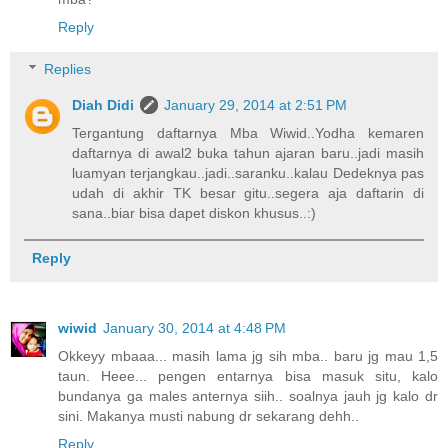
Reply
Replies
Diah Didi
January 29, 2014 at 2:51 PM
Tergantung daftarnya Mba Wiwid..Yodha kemaren
daftarnya di awal2 buka tahun ajaran baru..jadi masih
luamyan terjangkau..jadi..saranku..kalau Dedeknya pas
udah di akhir TK besar gitu..segera aja daftarin di
sana..biar bisa dapet diskon khusus..:)
Reply
wiwid
January 30, 2014 at 4:48 PM
Okkeyy mbaaa... masih lama jg sih mba.. baru jg mau 1,5
taun. Heee... pengen entarnya bisa masuk situ, kalo
bundanya ga males anternya siih.. soalnya jauh jg kalo dr
sini. Makanya musti nabung dr sekarang dehh..
Reply