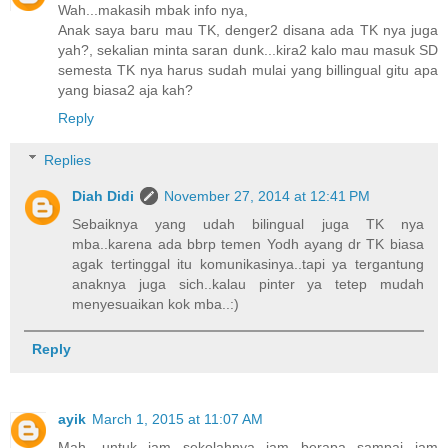
Wah...makasih mbak info nya,
Anak saya baru mau TK, denger2 disana ada TK nya juga
yah?, sekalian minta saran dunk...kira2 kalo mau masuk SD
semesta TK nya harus sudah mulai yang billingual gitu apa
yang biasa2 aja kah?
Reply
Replies
Diah Didi
November 27, 2014 at 12:41 PM
Sebaiknya yang udah bilingual juga TK nya
mba..karena ada bbrp temen Yodh ayang dr TK biasa
agak tertinggal itu komunikasinya..tapi ya tergantung
anaknya juga sich..kalau pinter ya tetep mudah
menyesuaikan kok mba..:)
Reply
ayik
March 1, 2015 at 11:07 AM
Mah, untuk jam sekolahnya jam berapa sampai jam