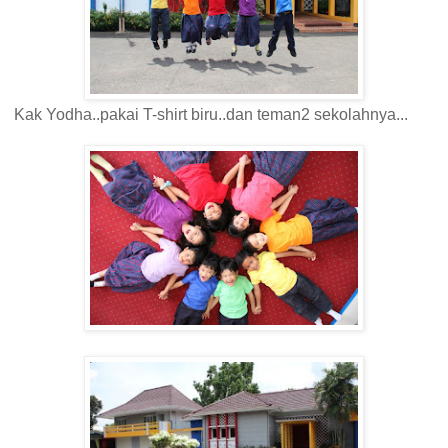
Kak Yodha..pakai T-shirt biru..dan teman2 sekolahnya...