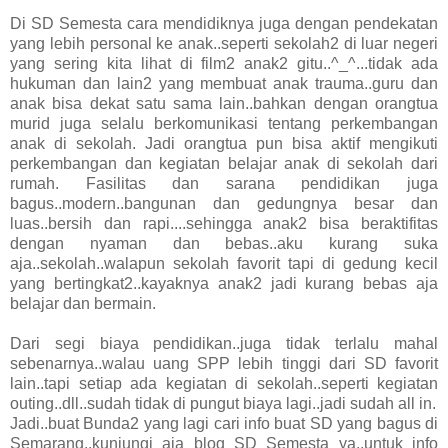
Di SD Semesta cara mendidiknya juga dengan pendekatan
yang lebih personal ke anak..seperti sekolah2 di luar negeri
yang sering kita lihat di film2 anak2 gitu..^_^...tidak ada
hukuman dan lain2 yang membuat anak trauma..guru dan
anak bisa dekat satu sama lain..bahkan dengan orangtua
murid juga selalu berkomunikasi tentang perkembangan
anak di sekolah. Jadi orangtua pun bisa aktif mengikuti
perkembangan dan kegiatan belajar anak di sekolah dari
rumah. Fasilitas dan sarana pendidikan juga
bagus..modern..bangunan dan gedungnya besar dan
luas..bersih dan rapi....sehingga anak2 bisa beraktifitas
dengan nyaman dan bebas..aku kurang suka
aja..sekolah..walapun sekolah favorit tapi di gedung kecil
yang bertingkat2..kayaknya anak2 jadi kurang bebas aja
belajar dan bermain.
Dari segi biaya pendidikan..juga tidak terlalu mahal
sebenarnya..walau uang SPP lebih tinggi dari SD favorit
lain..tapi setiap ada kegiatan di sekolah..seperti kegiatan
outing..dll..sudah tidak di pungut biaya lagi..jadi sudah all in.
Jadi..buat Bunda2 yang lagi cari info buat SD yang bagus di
Semarang..kunjungi aja blog SD Semesta ya..untuk info