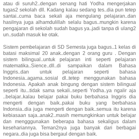
atau di suruh2..dengan senang hati Yodha mengerjakan
tugas2 sekolah dll. Kadang kalau sedang tes..dia pun tetep
santai..cuma baca sekali aja mengulang pelajaran..dan
hasilnya juga alhamdulillah selalu bagus..mungkin karena
pengajaran di sekolah sudah bagus ya..jadi tanpa di ulang2
un..sudah masuk ke otak.
Sistem pembelajaran di SD Semesta juga bagus..1 kelas di
batasi maksimal 20 anak..dengan 2 orang guru . Dengan
sistem bilingual..untuk pelajaran inti seperti pelajaran
matematika..Sience..dll..di sampaikan dalam Bahasa
Inggris..dan untuk pelajaran seperti bahasa
Indonesia..agama..sosial dl..tetep menggunakan bahasa
Indonesia. Apakah anak bingung dengan sistem bilingual
seperti itu...tidak sama sekali..seperti Yodha..ya ngalir aja
..belajar..kalau belajar pakai buku berbahasa Inggris dia
mengerti dengan baik..pakai buku yang berbahasa
Indonsia..dia juga mengerti dengan baik..semua itu karena
kebiasaan saja..anak2..masih memungkinkan untuk belajar
dan mengggunakan beberapa bahasa sekaligus dalam
kesehariannya. Teman2nya juga banyak dari berbagai
negara..dia juga bisa bergaul dengan baik.