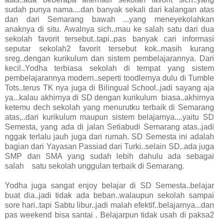
sudah punya nama....dan banyak sekali dari kalangan atas
dan dari Semarang bawah ...yang meneyekolahkan
anaknya di situ. Awalnya sich..mau ke salah satu dari dua
sekolah favorit tersebut..tapi..pas banyak cari informasi
seputar sekolah2 favorit tersebut kok..masih kurang
sreg..dengan kurikulum dan sistem pembelajarannya. Dari
kecil..Yodha terbiasa sekolah di tempat yang sistem
pembelajarannya modern..seperti toodlernya dulu di Tumble
Tots..terus TK nya juga di Bilingual School..jadi sayang aja
ya...kalau akhirnya di SD dengan kurikulum biasa..akhirnya
ketemu dech sekolah yang menurutku terbaik di Semarang
atas,..dari kurikulum maupun sistem belajarnya....yaitu SD
Semesta, yang ada di jalan Setiabudi Semarang atas..jadi
nggak terlalu jauh juga dari rumah. SD Semesta ini adalah
bagian dari Yayasan Passiad dari Turki..selain SD..ada juga
SMP dan SMA yang sudah lebih dahulu ada sebagai
salah satu sekolah unggulan terbaik di Semarang.
Yodha juga sangat enjoy belajar di SD Semesta..belajar
buat dia..jadi tidak ada beban..walaupun sekolah sampai
sore hari..tapi Sabtu libur..jadi malah efektif..belajarnya...dan
pas weekend bisa santai . Belajarpun tidak usah di paksa2