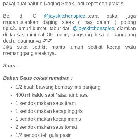
pakai buat balurin Daging Steak..jadi cepat dan praktis.
Beli di IG
@jayskitchenspice
...cara pakai juga
mudah..siapkan daging steak ( has dalam ) potong
tipis2..lumuri bumbu tabur dari
@jayskitchenspice
, diamkan
di kulkas minimal 30 menit, langsung bisa di panggang
dech.. dagingnya 💕💕
Jika suka sedikit manis lumuri sedikit kecap watu
memanggang steaknya.
Saus :
Bahan Saus coklat rumahan :
1/2 buah bawang bombay, iris panjang
400 ml kaldu sapi / atau air biasa
1 sendok makan saus tiram
1 sendok makan kecap inggris
1 sendok makan kecap manis
2 sendok makan saus tomat
1/2 sendok teh gula pasir