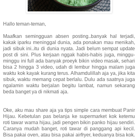
Hallo teman-teman,
Maafkan semingguan absen posting..banyak hal terjadi,
kakak iparku meninggal dunia, ada ponakan mau menikah,
jadi sibuk ini..itu di dunia nyata. Jadi belum sempat update
post di sini. Plus kerjaan nggak habis-habis juga, minggu-
minggu ini full ada banyak proeyk bikin video masak, sehari
bisa 2 hingga 3 video, udah di lembur hingga malam juga
waktu kok kayak kurang terus. Alhamdulillah aja ya, jika kita
sibuk, waktu memang cepat berlalu. Dulu ada saatnya juga
ngalamin waktu berjalan begitu lambat, namun sekarang
beda banget ya di nikmati aja.
Oke, aku mau share aja ya tips simple cara membuat Panir
Hijau. Kebetulan pas belanja ke supermarket kok ketemu
roti tawar warna hijau, jadi pengen bikin panko hijau sendiri.
Caranya mudah banget, roti tawar di panggang api kecil.
Bisa pakai oven, atau bisa pakai airfryer, keduanya bisa kok.