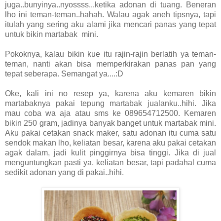
juga..bunyinya..nyossss...ketika adonan di tuang. Beneran
lho ini teman-teman..hahah. Walau agak aneh tipsnya, tapi
itulah yang sering aku alami jika mencari panas yang tepat
untuk bikin martabak mini.
Pokoknya, kalau bikin kue itu rajin-rajin berlatih ya teman-
teman, nanti akan bisa memperkirakan panas pan yang
tepat seberapa. Semangat ya....:D
Oke, kali ini no resep ya, karena aku kemaren bikin
martabaknya pakai tepung martabak jualanku..hihi. Jika
mau coba wa aja atau sms ke 089654712500. Kemaren
bikin 250 gram, jadinya banyak banget untuk martabak mini.
Aku pakai cetakan snack maker, satu adonan itu cuma satu
sendok makan lho, keliatan besar, karena aku pakai cetakan
agak dalam, jadi kulit pinggirnya bisa tinggi. Jika di jual
menguntungkan pasti ya, keliatan besar, tapi padahal cuma
sedikit adonan yang di pakai..hihi.