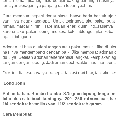
teman-teman jika lagi mau belajar baking dan ingin hasilnya r
lumayan seragam ya panjang dan lebarnya..hihi.
Cara membuat seperti donat biasa, hanya beda bentuk aja si
vanili ya nggak apa-apa. Untuk topingnya aku pakai but
rumah..margarin..hihi. Tapi malah enak gurih lho...rasanya 
karena aku pakai toping meises, kok mblenger jika kebany
aja...lebih gurih.
Adonan ini bisa di uleni tangan atau pakai mesin. Jika di ul
hasilnya mengembang dengan baik. Jika membuat adonan don
dulu ya. Setelah adonan terfermentasi, angkat, kempiskan a
tangan dengan tepung. Jadi aman dech waktu mau membentuk
Oke, ini dia resepnya ya...resep adaptasi dari luar, tapi aku 
Long John
Bahan-bahan/ Bumbu-bumbu:
375 gram tepung terigu pro
telur plus satu buah kuningnya
200 - 250 ml susu cair, h
1/4 sendok teh vanilla / vanili
1/2 sendok teh garam
Cara Membuat: