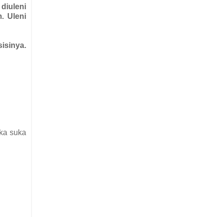
diuleni
. Uleni
isinya.
ika suka