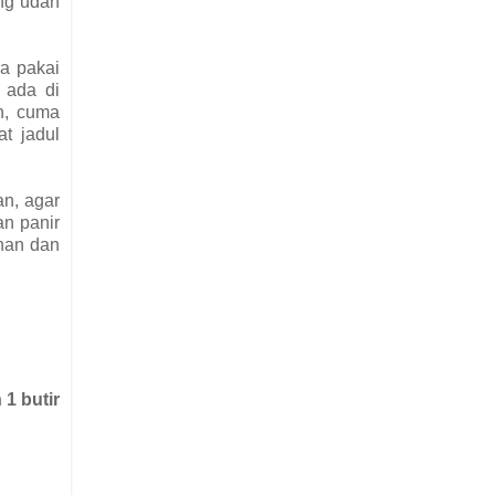
ing udah
da pakai
 ada di
eh, cuma
at jadul
an, agar
an panir
onan dan
n
1 butir