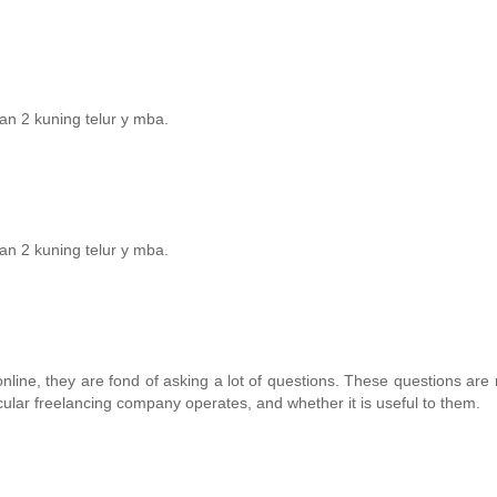
n 2 kuning telur y mba.
n 2 kuning telur y mba.
online, they are fond of asking a lot of questions. These questions are
lar freelancing company operates, and whether it is useful to them.