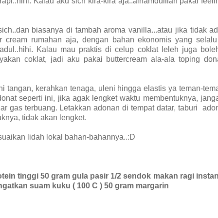
api..hihi. Kalau aku sich kira-kira aja..alhamdulilah pakai feel
ch..dan biasanya di tambah aroma vanilla...atau jika tidak a
ter cream rumahan aja, dengan bahan ekonomis yang selalu
jadul..hihi. Kalau mau praktis di celup coklat leleh juga bol
akan coklat, jadi aku pakai buttercream ala-ala toping don
eni tangan, kerahkan tenaga, uleni hingga elastis ya teman-tem
at seperti ini, jika agak lengket waktu membentuknya, jang
gar gas terbuang. Letakkan adonan di tempat datar, taburi ad
nya, tidak akan lengket.
sesuaikan lidah lokal bahan-bahannya..:D
tein tinggi
50 gram gula pasir
1/2 sendok makan ragi insta
angatkan suam kuku ( 100 C )
50 gram margarin