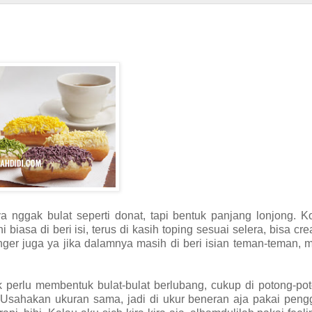
a nggak bulat seperti donat, tapi bentuk panjang lonjong. K
i biasa di beri isi, terus di kasih toping sesuai selera, bisa cr
enger juga ya jika dalamnya masih di beri isian teman-teman,
perlu membentuk bulat-bulat berlubang, cukup di potong-pot
i. Usahakan ukuran sama, jadi di ukur beneran aja pakai peng