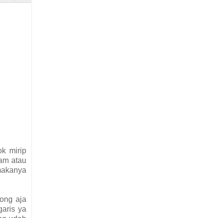
ok mirip
eam atau
 makanya
ong aja
garis ya