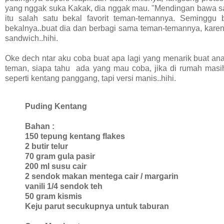
yang nggak suka Kakak, dia nggak mau. "Mendingan bawa sandw
itu salah satu bekal favorit teman-temannya. Seminggu
bekalnya..buat dia dan berbagi sama teman-temannya, kare
sandwich..hihi.
Oke dech ntar aku coba buat apa lagi yang menarik buat an
teman, siapa tahu ada yang mau coba, jika di rumah masi
seperti kentang panggang, tapi versi manis..hihi.
Puding Kentang
Bahan :
150 tepung kentang flakes
2 butir telur
70 gram gula pasir
200 ml susu cair
2 sendok makan mentega cair / margarin
vanili 1/4 sendok teh
50 gram kismis
Keju parut secukupnya untuk taburan