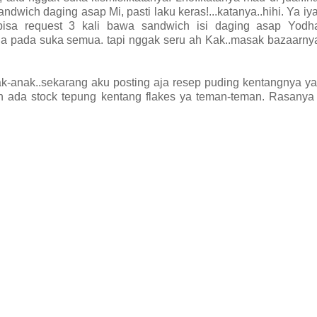
ich daging asap Mi, pasti laku keras!...katanya..hihi. Ya iya
 bisa request 3 kali bawa sandwich isi daging asap Yodh
na pada suka semua. tapi nggak seru ah Kak..masak bazaarny
ak-anak..sekarang aku posting aja resep puding kentangnya y
h ada stock tepung kentang flakes ya teman-teman. Rasanya 