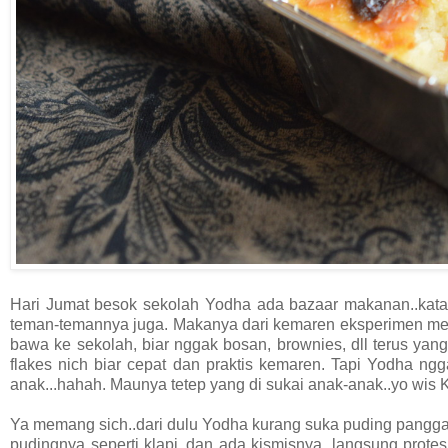
Hari Jumat besok sekolah Yodha ada bazaar makanan..katany
teman-temannya juga. Makanya dari kemaren eksperimen men
bawa ke sekolah, biar nggak bosan, brownies, dll terus ya
flakes nich biar cepat dan praktis kemaren. Tapi Yodha ngg
anak...hahah. Maunya tetep yang di sukai anak-anak..yo wis K
Ya memang sich..dari dulu Yodha kurang suka puding panggang
pudingnya seperti klapi..dan ada kismisnya, langsung protes