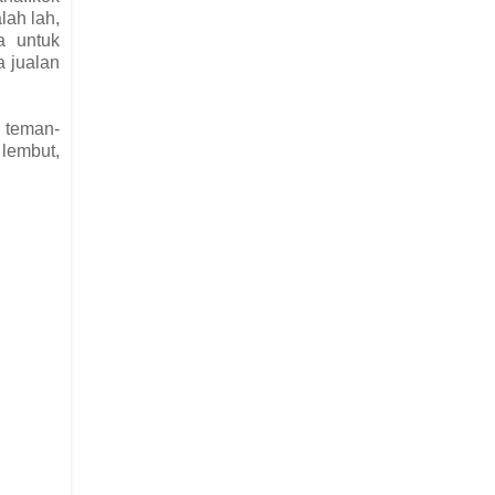
lah lah,
a untuk
a jualan
a teman-
lembut,