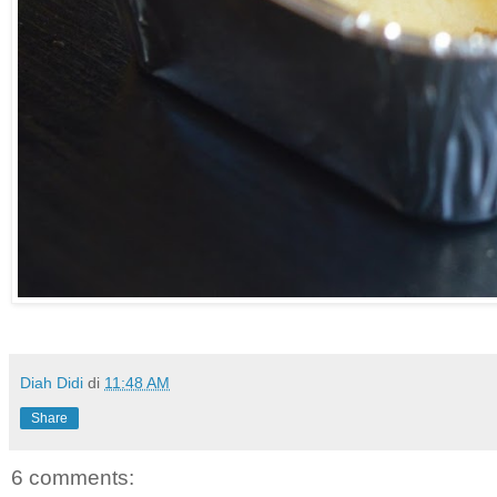
Diah Didi
di
11:48 AM
Share
6 comments: