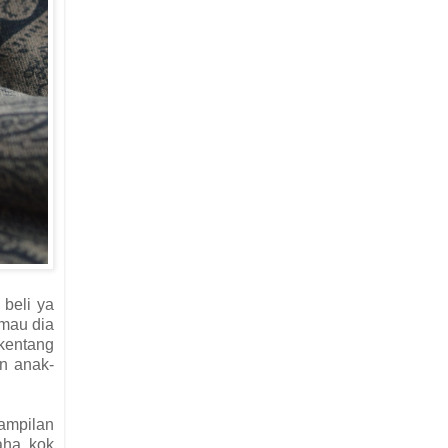
 beli ya
 mau dia
 kentang
an anak-
nampilan
aha..kok