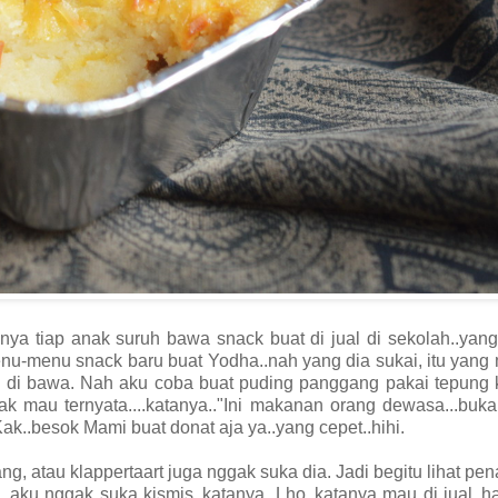
a tiap anak suruh bawa snack buat di jual di sekolah..yang
u-menu snack baru buat Yodha..nah yang dia sukai, itu yang
ng di bawa. Nah aku coba buat puding panggang pakai tepung
ak mau ternyata....katanya.."Ini makanan orang dewasa...buk
ak..besok Mami buat donat aja ya..yang cepet..hihi.
, atau klappertaart juga nggak suka dia. Jadi begitu lihat pe
, aku nggak suka kismis..katanya. Lho..katanya mau di jual..h